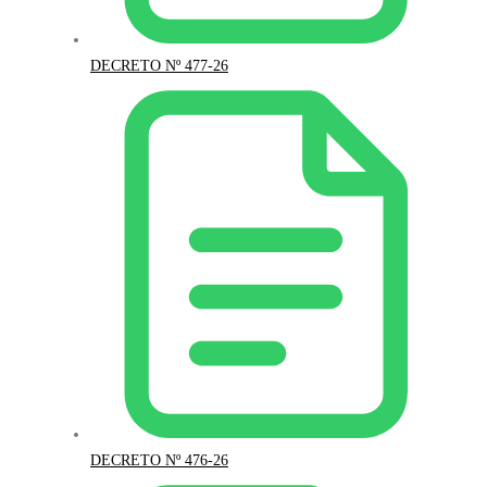
DECRETO Nº 477-26
DECRETO Nº 476-26