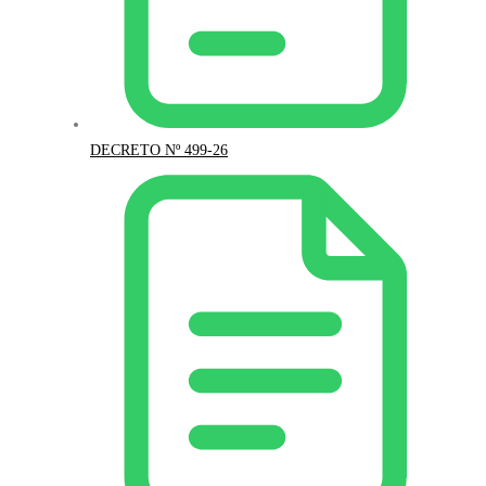
DECRETO Nº 499-26