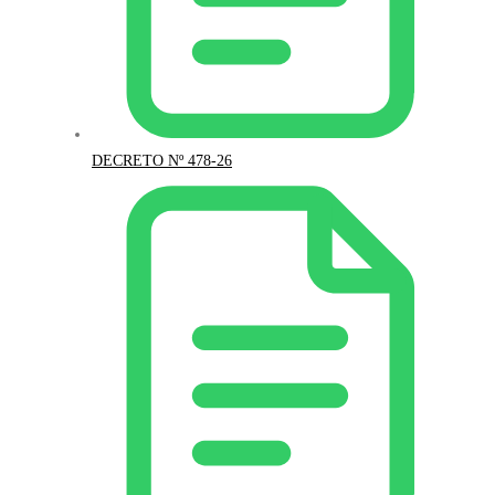
DECRETO Nº 478-26