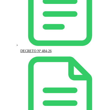
DECRETO Nº 484-26