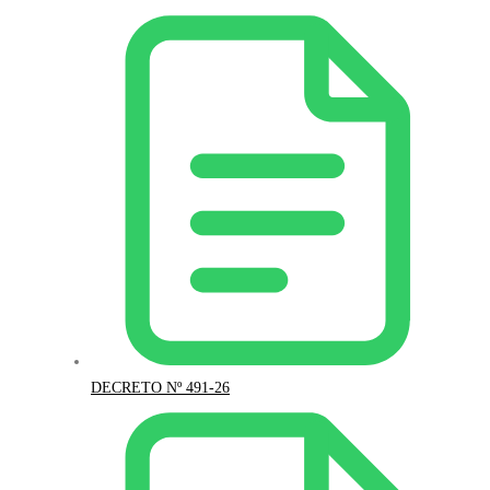
DECRETO Nº 491-26