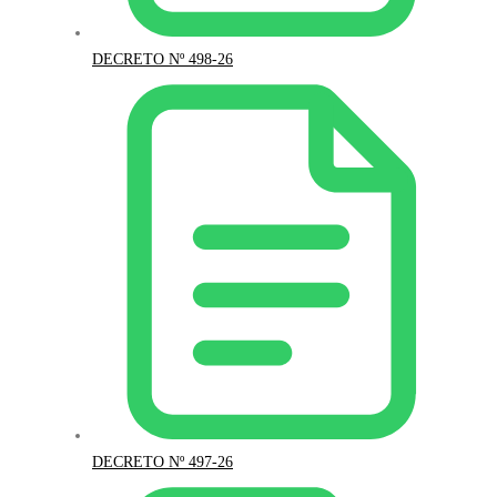
DECRETO Nº 498-26
DECRETO Nº 497-26