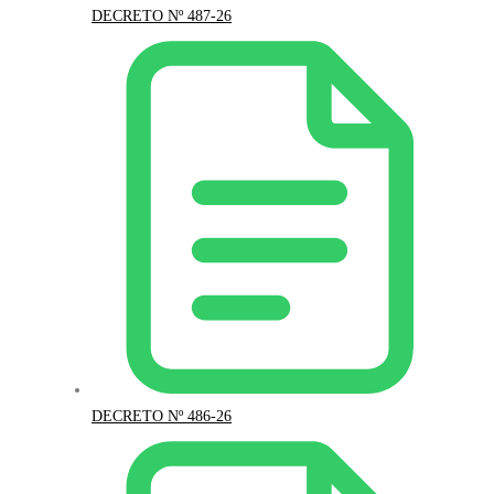
DECRETO Nº 487-26
DECRETO Nº 486-26