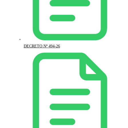
DECRETO Nº 494-26