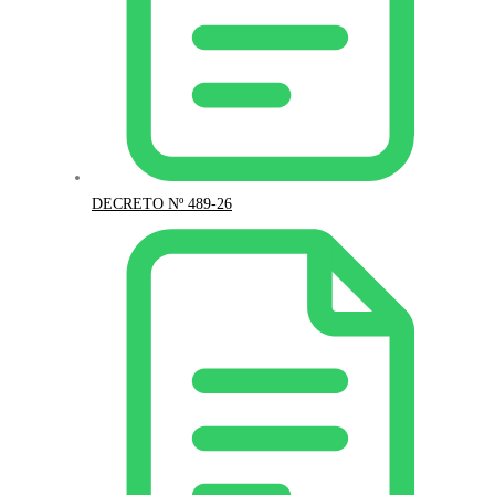
DECRETO Nº 489-26