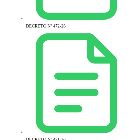
DECRETO Nº 472-26
DECRETO Nº 471-26