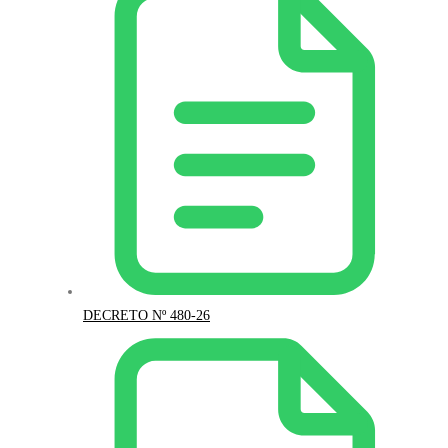
DECRETO Nº 480-26