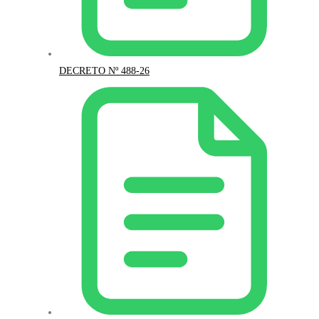
DECRETO Nº 488-26