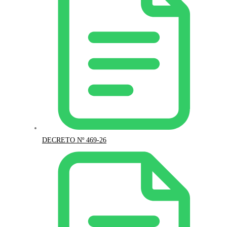
DECRETO Nº 469-26