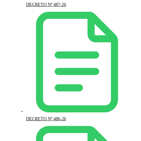
DECRETO Nº 487-26
DECRETO Nº 486-26