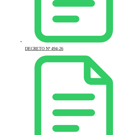
DECRETO Nº 494-26