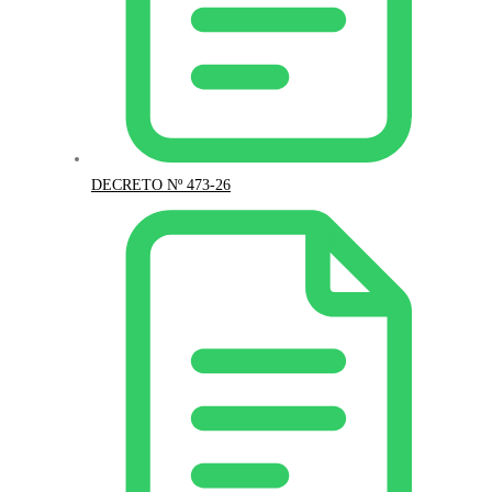
DECRETO Nº 473-26