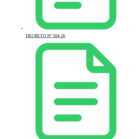
DECRETO Nº 504-26