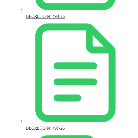
DECRETO Nº 498-26
DECRETO Nº 497-26