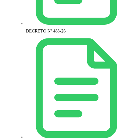
DECRETO Nº 488-26