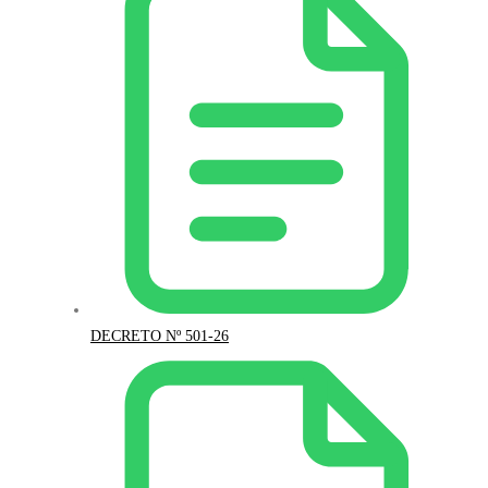
DECRETO Nº 501-26