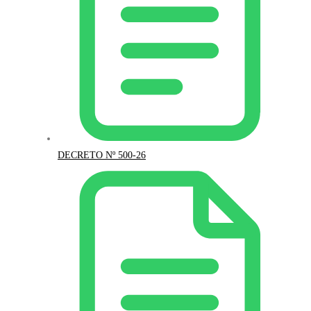
DECRETO Nº 500-26