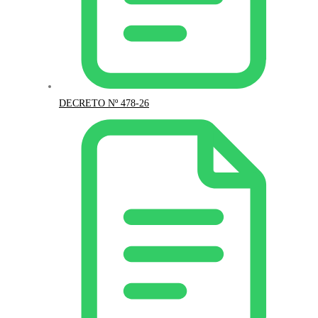
DECRETO Nº 478-26