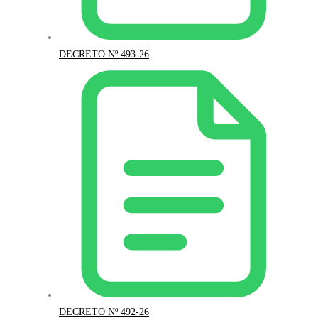
DECRETO Nº 493-26
DECRETO Nº 492-26