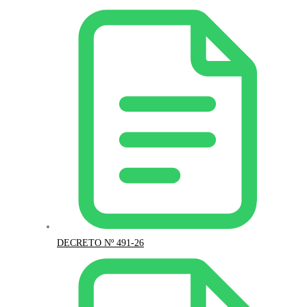
DECRETO Nº 491-26