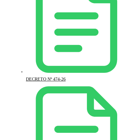
DECRETO Nº 474-26