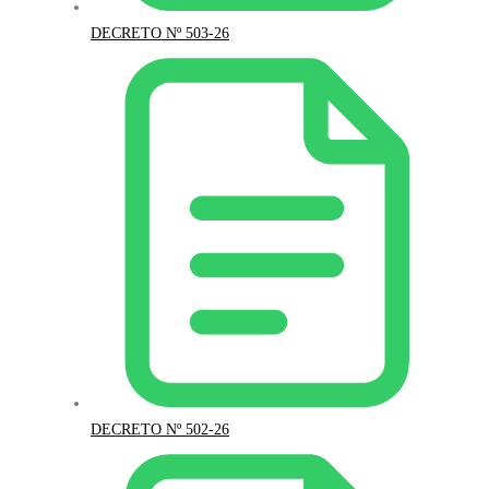
DECRETO Nº 503-26
DECRETO Nº 502-26