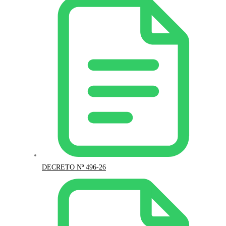
DECRETO Nº 496-26