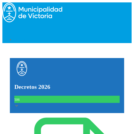
Saltar
al
contenido
Menú
Volver al Inicio
Decretos 2026
506