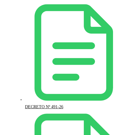
DECRETO Nº 491-26