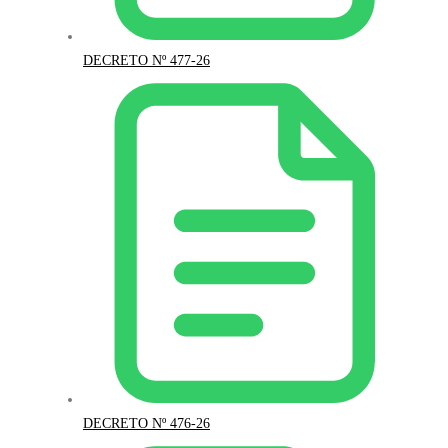
DECRETO Nº 477-26
DECRETO Nº 476-26