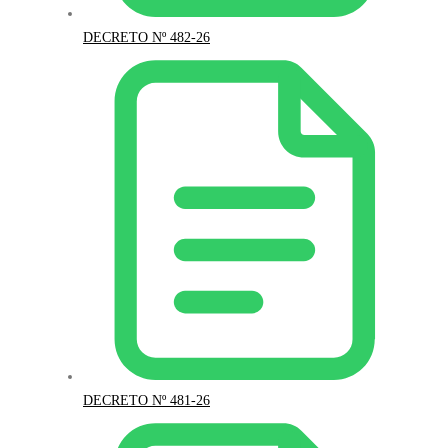
DECRETO Nº 482-26
DECRETO Nº 481-26