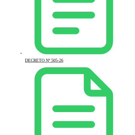
DECRETO Nº 505-26