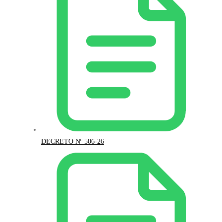
DECRETO Nº 506-26