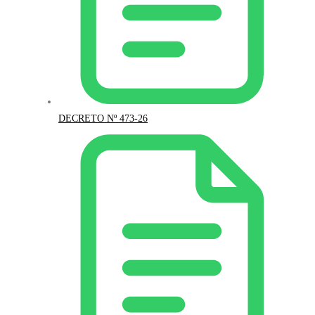
DECRETO Nº 473-26