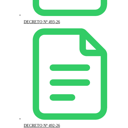
DECRETO Nº 493-26
DECRETO Nº 492-26