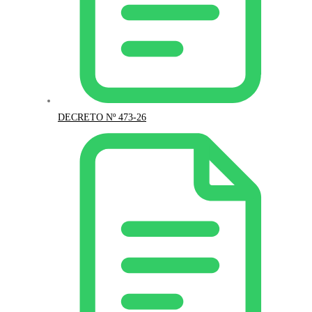
DECRETO Nº 473-26