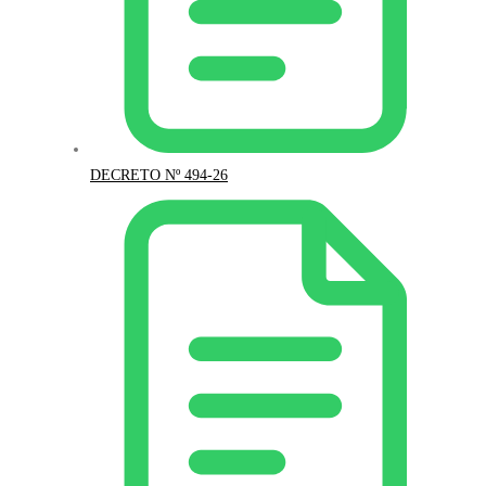
DECRETO Nº 494-26