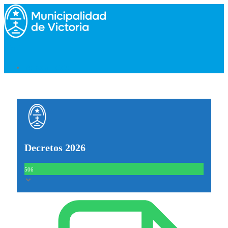
Saltar
al
contenido
Menú
Volver al Inicio
Decretos 2026
506