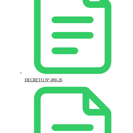
DECRETO Nº 490-26