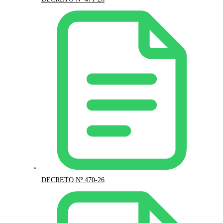
DECRETO Nº 470-26