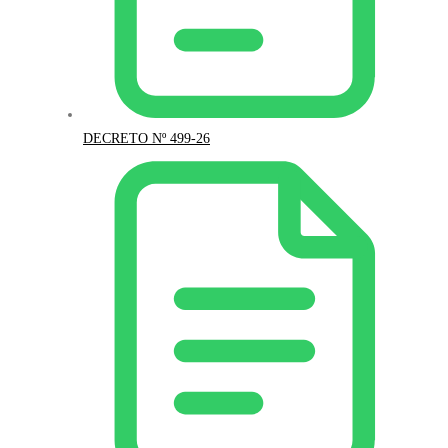
DECRETO Nº 499-26