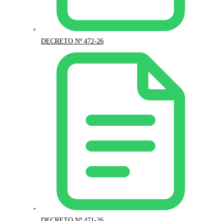
DECRETO Nº 472-26
DECRETO Nº 471-26