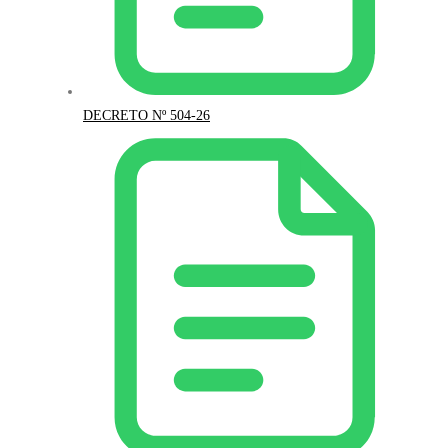
DECRETO Nº 504-26