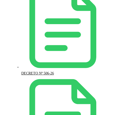
DECRETO Nº 506-26