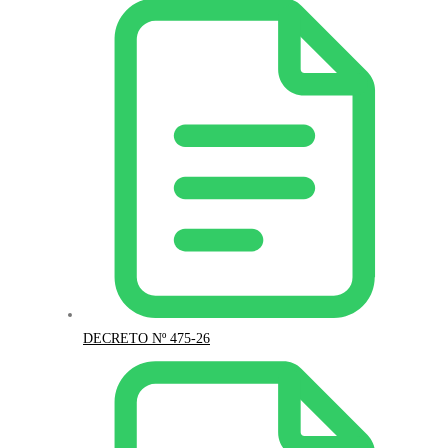
DECRETO Nº 475-26