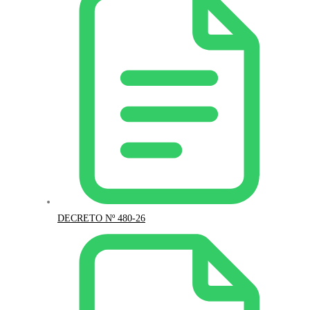
DECRETO Nº 480-26