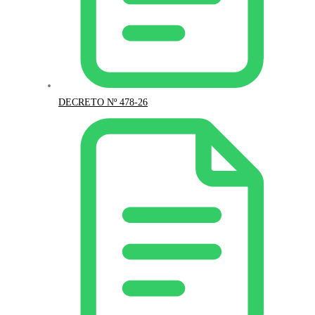
DECRETO Nº 478-26