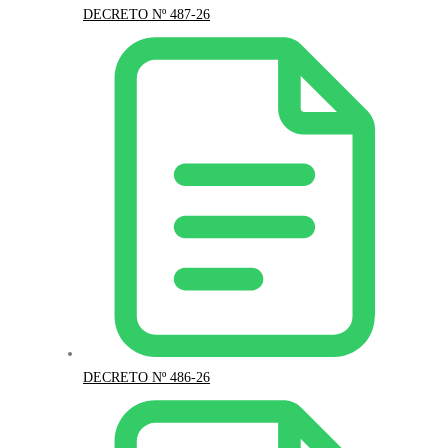
DECRETO Nº 487-26
DECRETO Nº 486-26