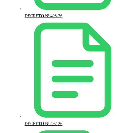
DECRETO Nº 498-26
DECRETO Nº 497-26