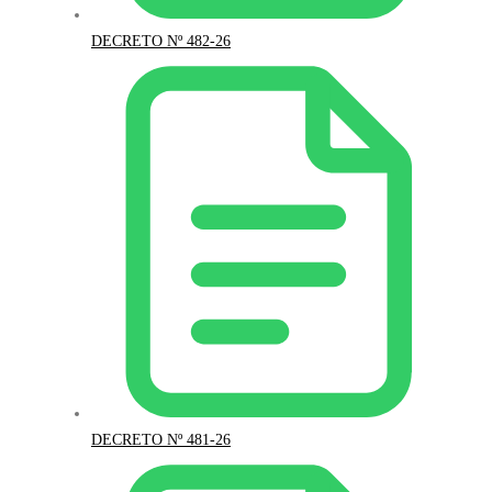
DECRETO Nº 482-26
DECRETO Nº 481-26