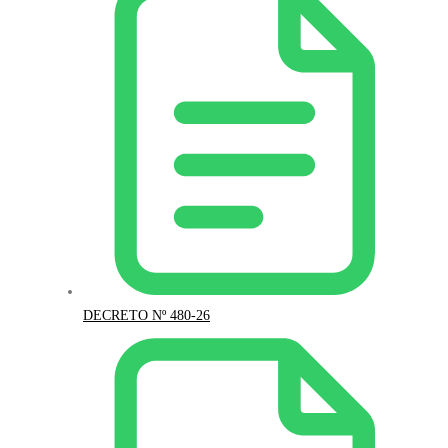
DECRETO Nº 480-26