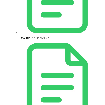
DECRETO Nº 494-26