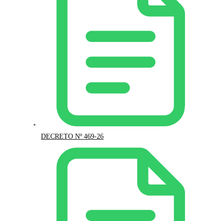
DECRETO Nº 469-26