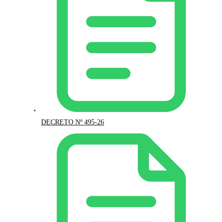
DECRETO Nº 495-26