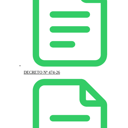
DECRETO Nº 474-26