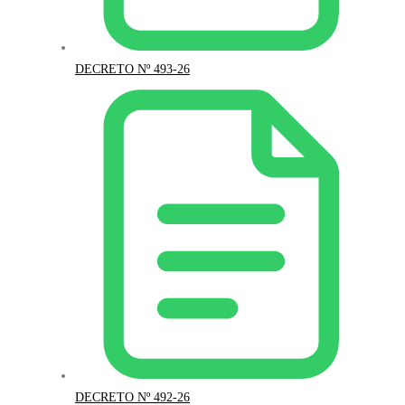
DECRETO Nº 493-26
DECRETO Nº 492-26