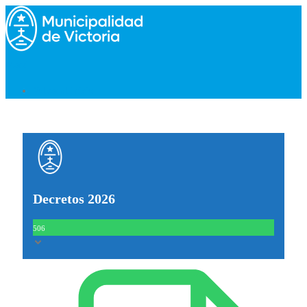
Saltar
al
contenido
Menú
Volver al Inicio
Decretos 2026
506