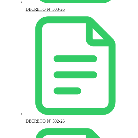
DECRETO Nº 503-26
DECRETO Nº 502-26