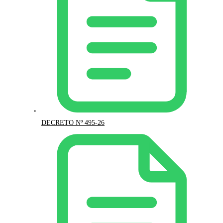
DECRETO Nº 495-26