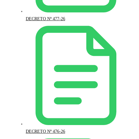
DECRETO Nº 477-26
DECRETO Nº 476-26