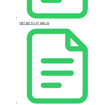
DECRETO Nº 488-26