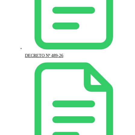
DECRETO Nº 489-26