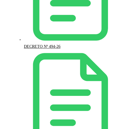
DECRETO Nº 494-26