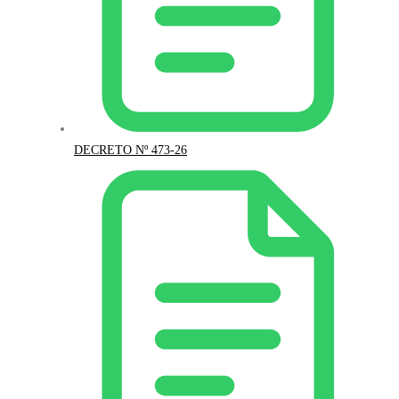
DECRETO Nº 473-26