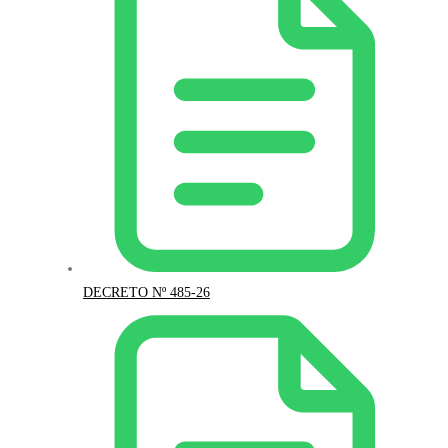
DECRETO Nº 485-26