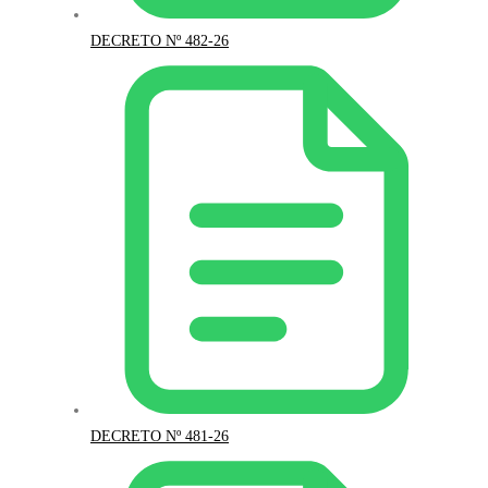
DECRETO Nº 482-26
DECRETO Nº 481-26