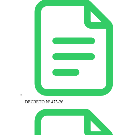
DECRETO Nº 475-26