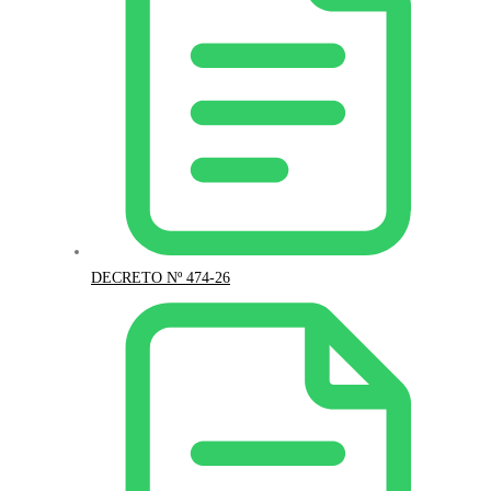
DECRETO Nº 474-26