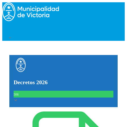
Saltar
al
contenido
Menú
Volver al Inicio
Decretos 2026
506