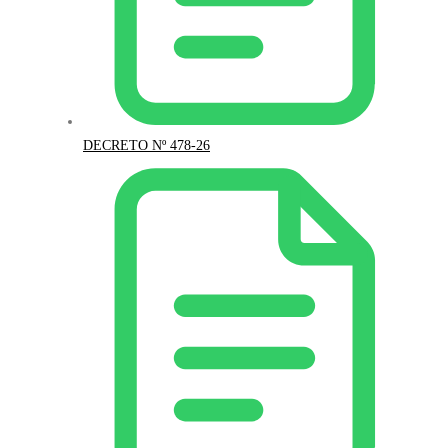
DECRETO Nº 478-26