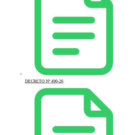
DECRETO Nº 490-26