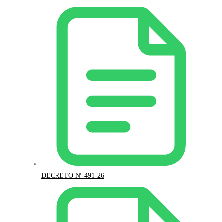
DECRETO Nº 491-26