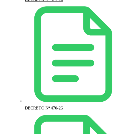
DECRETO Nº 470-26