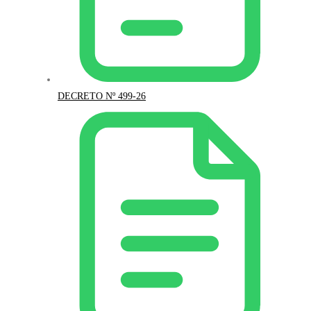
DECRETO Nº 499-26