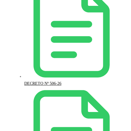
DECRETO Nº 506-26