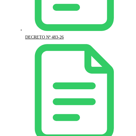
DECRETO Nº 483-26