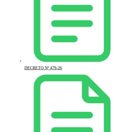
DECRETO Nº 479-26