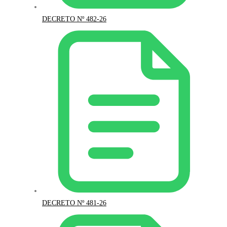
DECRETO Nº 482-26
DECRETO Nº 481-26