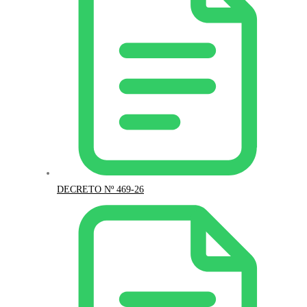
DECRETO Nº 469-26