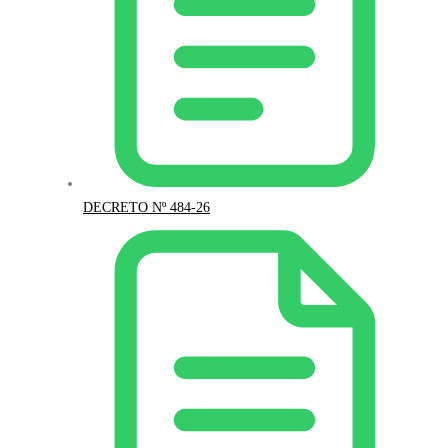
DECRETO Nº 484-26