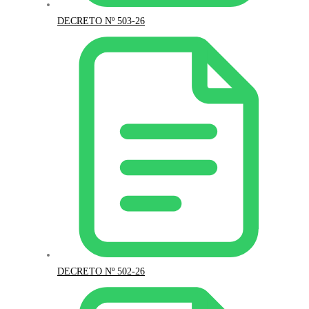
DECRETO Nº 503-26
DECRETO Nº 502-26