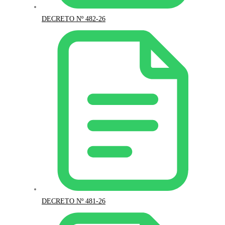
DECRETO Nº 482-26
DECRETO Nº 481-26