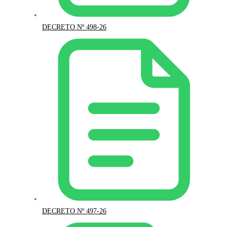
DECRETO Nº 498-26
DECRETO Nº 497-26