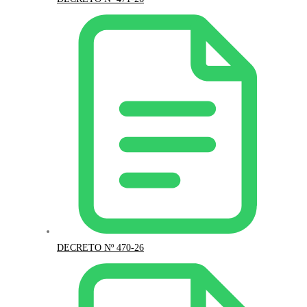
DECRETO Nº 470-26