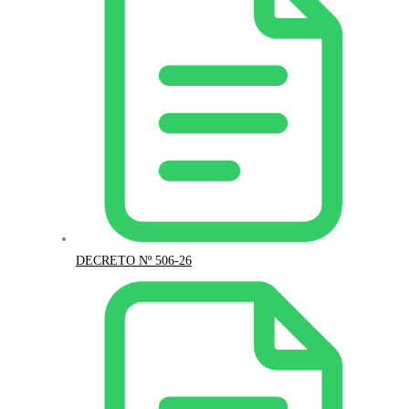
DECRETO Nº 506-26