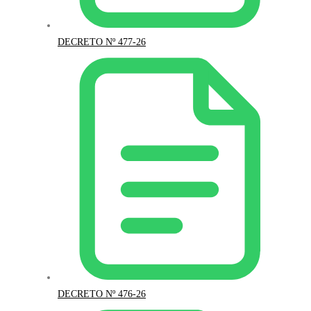
DECRETO Nº 477-26
DECRETO Nº 476-26