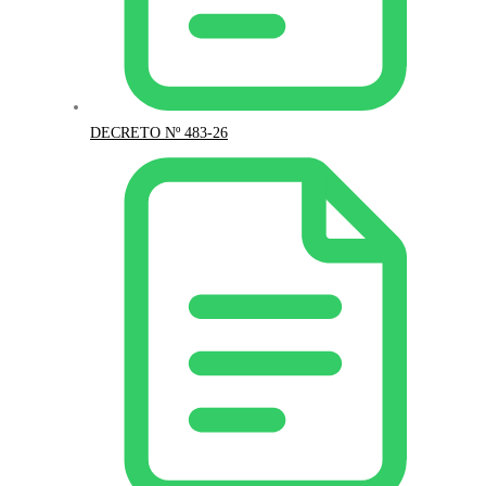
DECRETO Nº 483-26