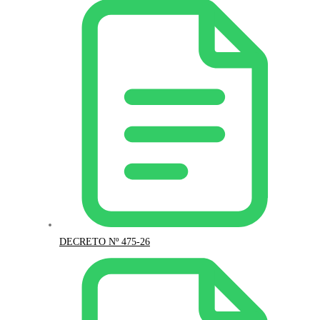
DECRETO Nº 475-26