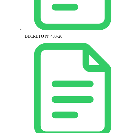
DECRETO Nº 483-26