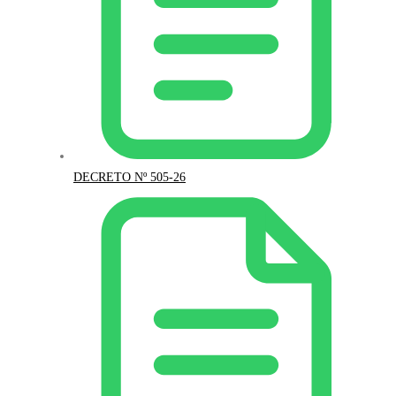
DECRETO Nº 505-26