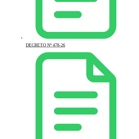
DECRETO Nº 478-26