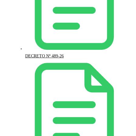
DECRETO Nº 489-26