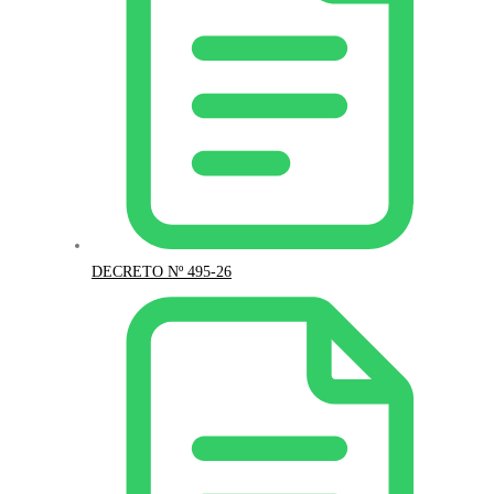
DECRETO Nº 495-26