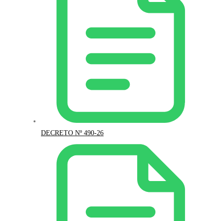
DECRETO Nº 490-26