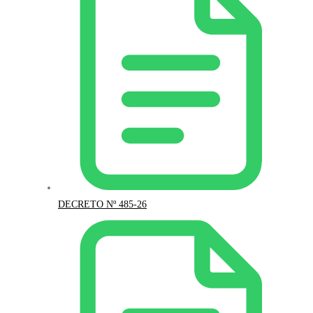
DECRETO Nº 485-26