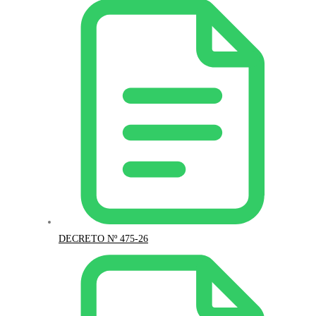
DECRETO Nº 475-26