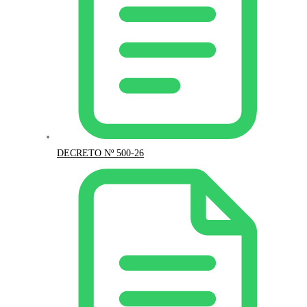
DECRETO Nº 500-26