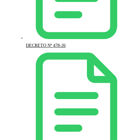
DECRETO Nº 478-26