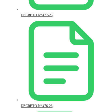
DECRETO Nº 477-26
DECRETO Nº 476-26