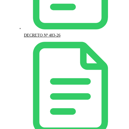
DECRETO Nº 483-26