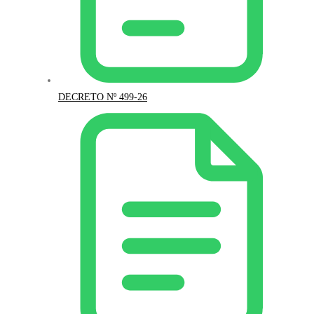
DECRETO Nº 499-26