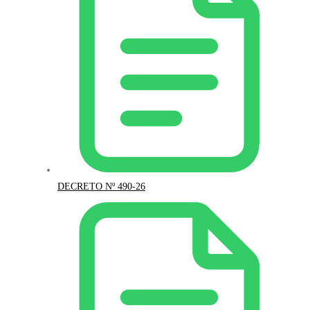
DECRETO Nº 490-26