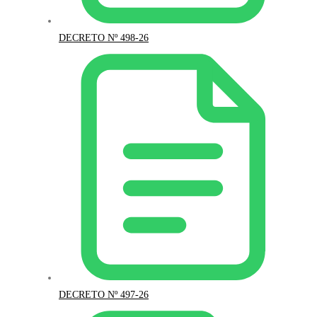
DECRETO Nº 498-26
DECRETO Nº 497-26