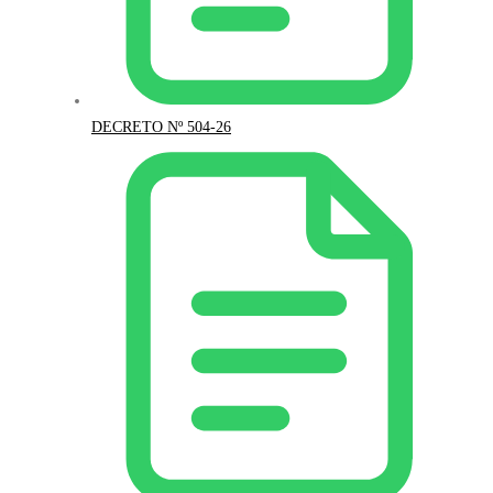
DECRETO Nº 504-26