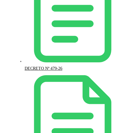
DECRETO Nº 479-26