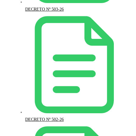
DECRETO Nº 503-26
DECRETO Nº 502-26