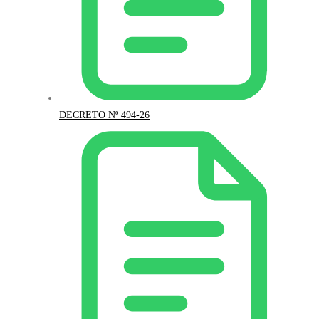
DECRETO Nº 494-26