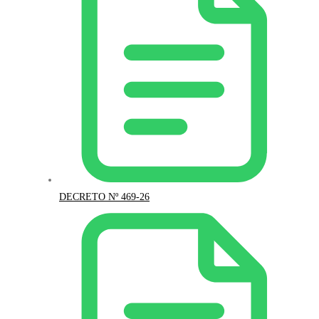
DECRETO Nº 469-26