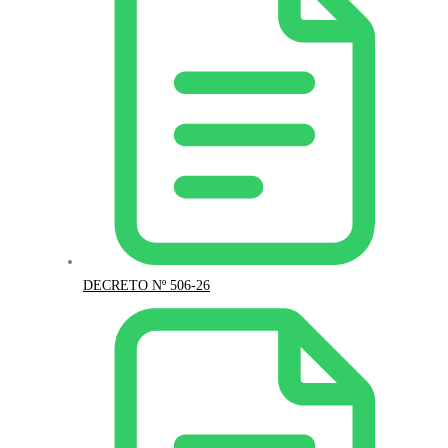
DECRETO Nº 506-26