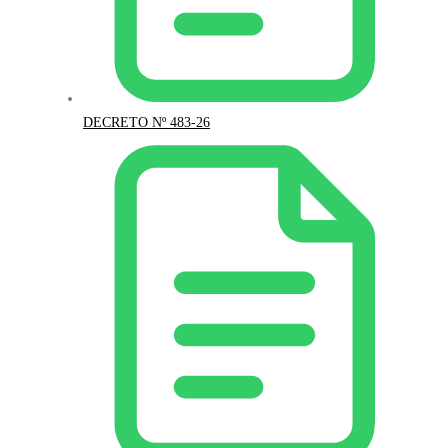
DECRETO Nº 483-26