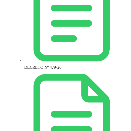
DECRETO Nº 479-26