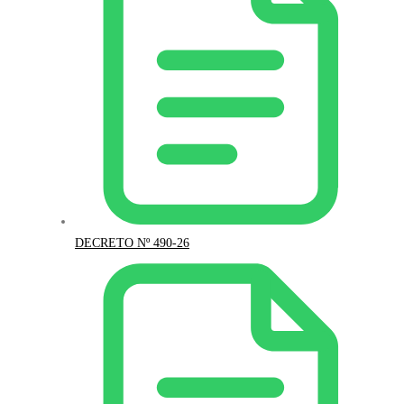
DECRETO Nº 490-26