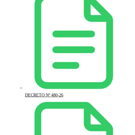
DECRETO Nº 480-26