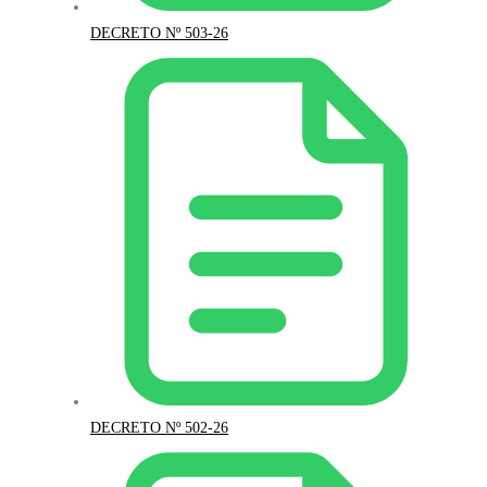
DECRETO Nº 503-26
DECRETO Nº 502-26