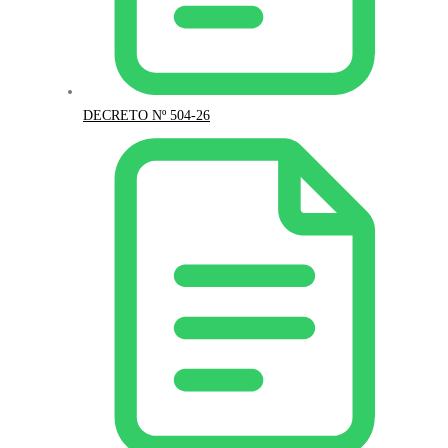
DECRETO Nº 504-26