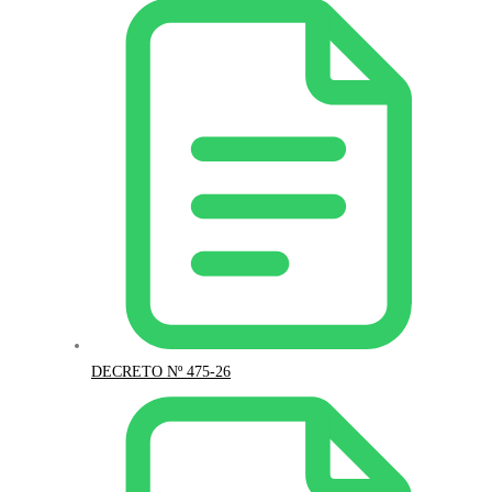
DECRETO Nº 475-26