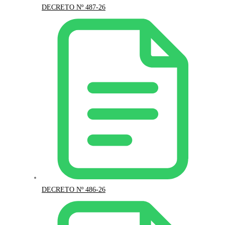
DECRETO Nº 487-26
DECRETO Nº 486-26