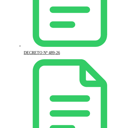
DECRETO Nº 489-26