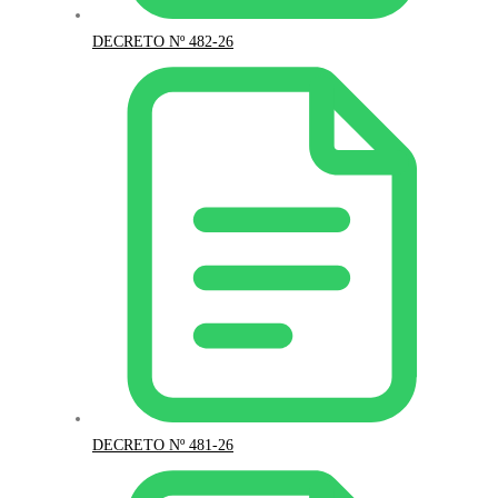
DECRETO Nº 482-26
DECRETO Nº 481-26