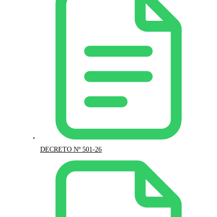
DECRETO Nº 501-26