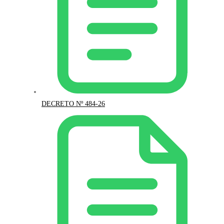
DECRETO Nº 484-26