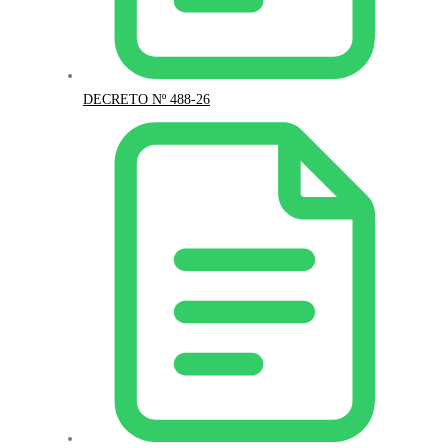
DECRETO Nº 488-26