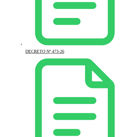
DECRETO Nº 473-26