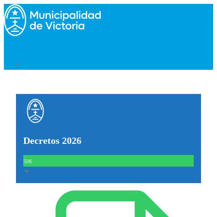
Saltar
al
contenido
Menú
Volver al Inicio
Decretos 2026
506