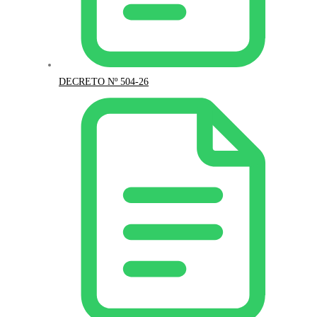
DECRETO Nº 504-26