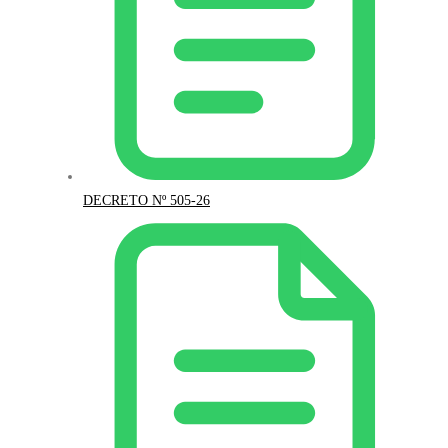
DECRETO Nº 505-26