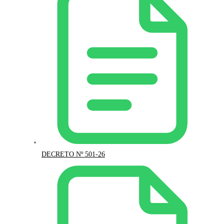
DECRETO Nº 501-26