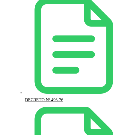
DECRETO Nº 496-26