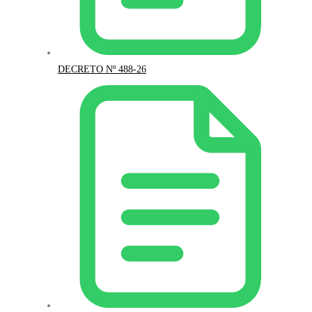
DECRETO Nº 488-26