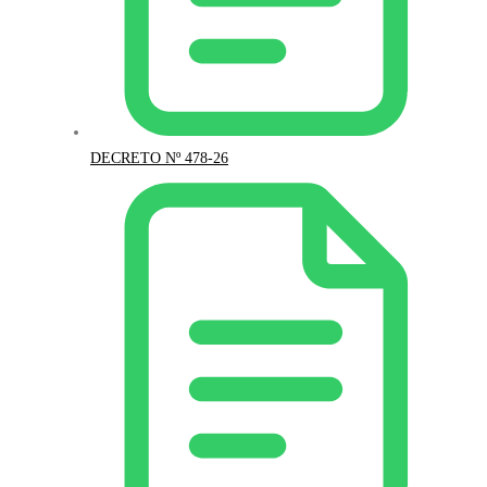
DECRETO Nº 478-26