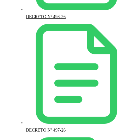
DECRETO Nº 498-26
DECRETO Nº 497-26