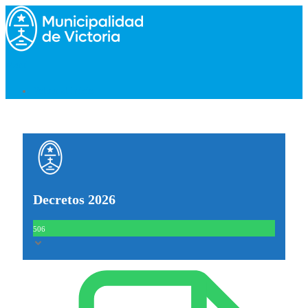
Saltar
al
contenido
Menú
Volver al Inicio
Decretos 2026
506