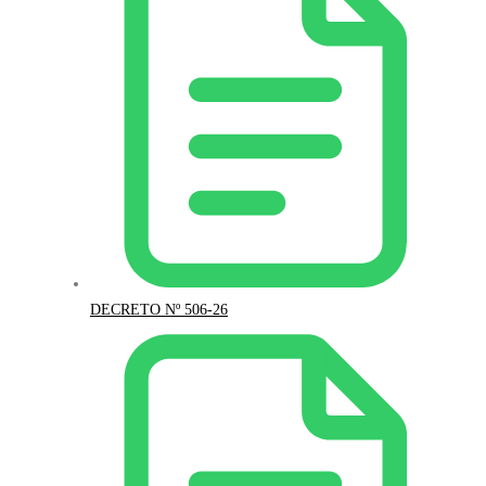
DECRETO Nº 506-26