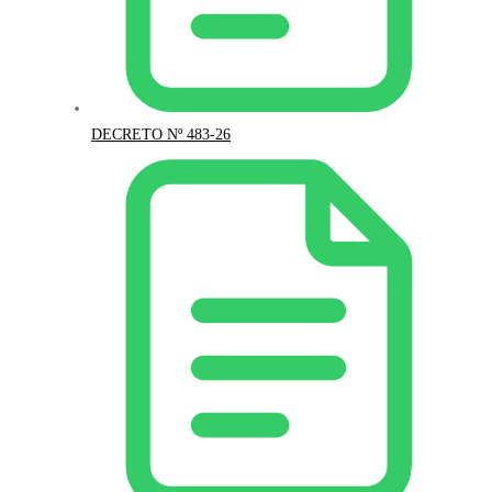
DECRETO Nº 483-26