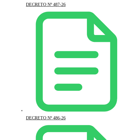
DECRETO Nº 487-26
DECRETO Nº 486-26