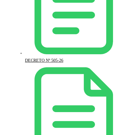
DECRETO Nº 505-26