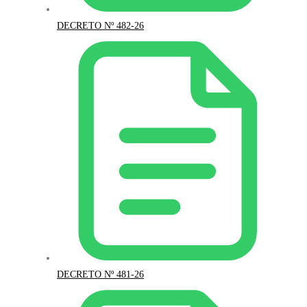
DECRETO Nº 482-26
DECRETO Nº 481-26