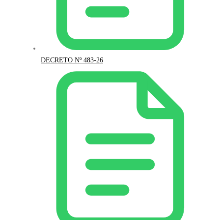
DECRETO Nº 483-26