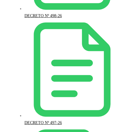
DECRETO Nº 498-26
DECRETO Nº 497-26