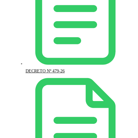
DECRETO Nº 479-26