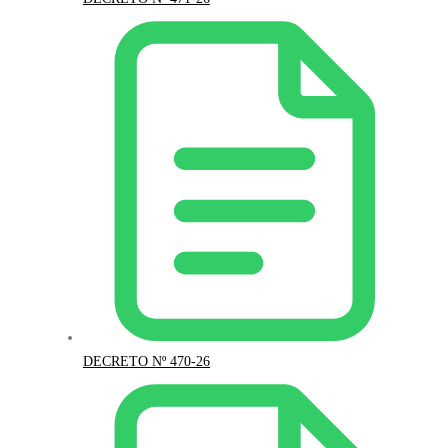
DECRETO Nº 470-26