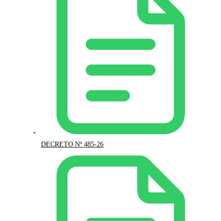
DECRETO Nº 485-26