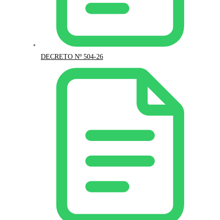
DECRETO Nº 504-26