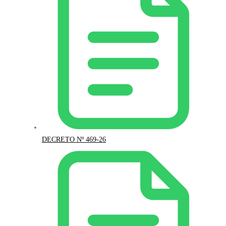
DECRETO Nº 469-26