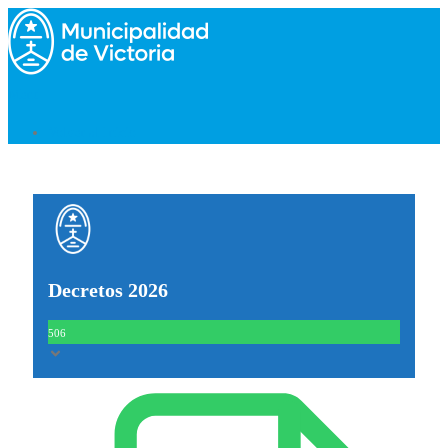
Saltar
al
contenido
Menú
Volver al Inicio
Decretos 2026
506