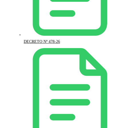
DECRETO Nº 478-26