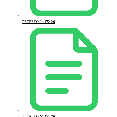
DECRETO Nº 472-26
DECRETO Nº 471-26