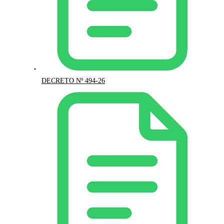
DECRETO Nº 494-26