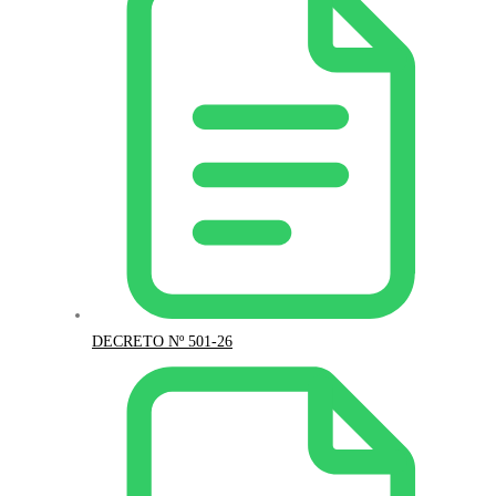
DECRETO Nº 501-26