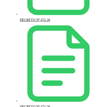
DECRETO Nº 472-26
DECRETO Nº 471-26