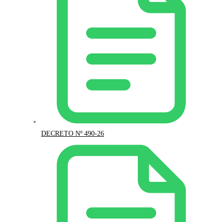
DECRETO Nº 490-26