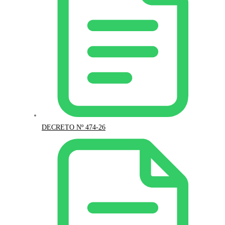
DECRETO Nº 474-26