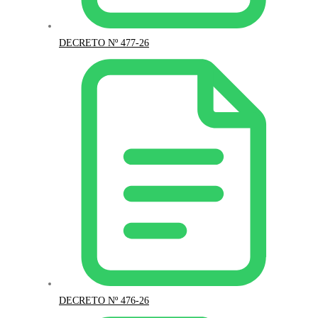
DECRETO Nº 477-26
DECRETO Nº 476-26