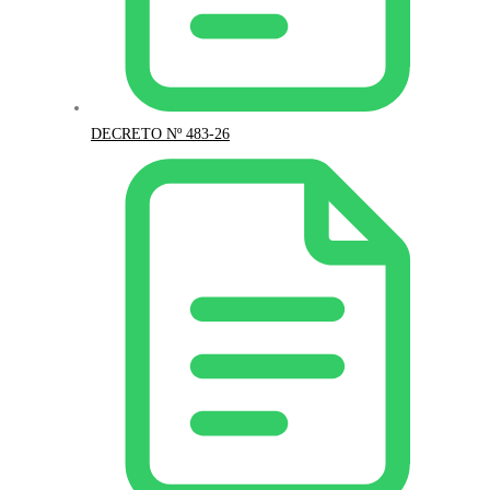
DECRETO Nº 483-26