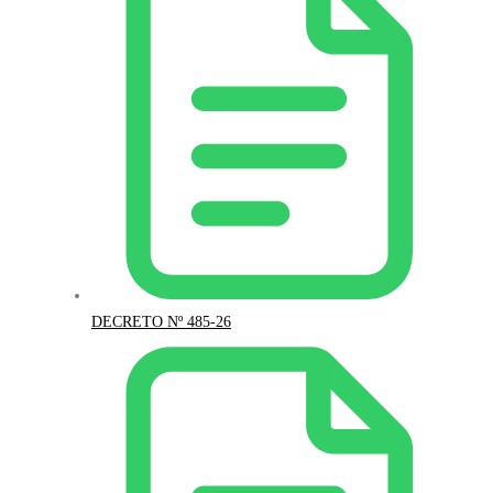
DECRETO Nº 485-26