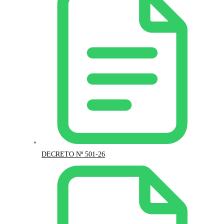
DECRETO Nº 501-26