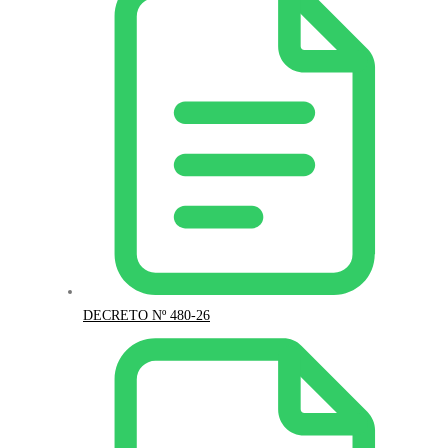
DECRETO Nº 480-26