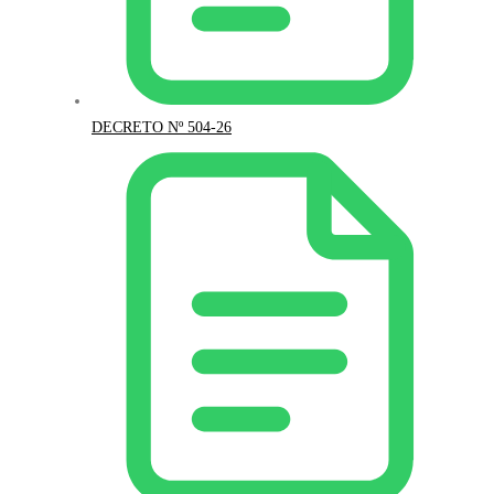
DECRETO Nº 504-26