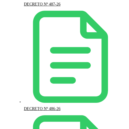
DECRETO Nº 487-26
DECRETO Nº 486-26