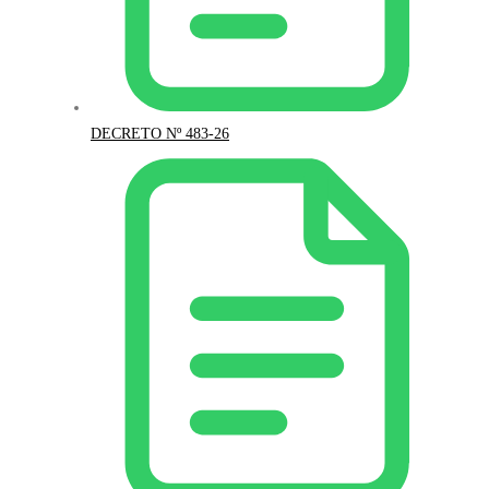
DECRETO Nº 483-26