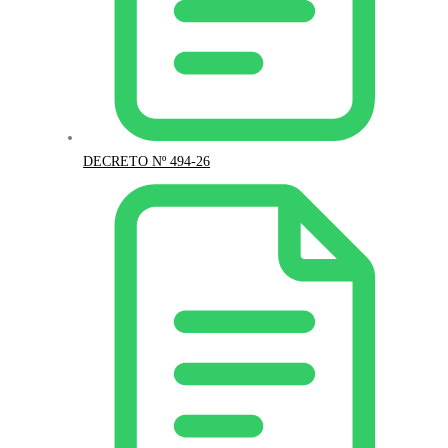
DECRETO Nº 494-26