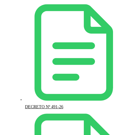
DECRETO Nº 491-26