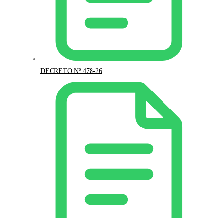
DECRETO Nº 478-26