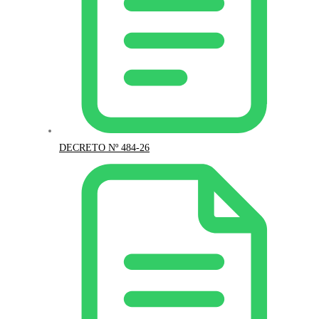
DECRETO Nº 484-26