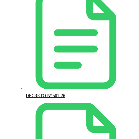
DECRETO Nº 501-26