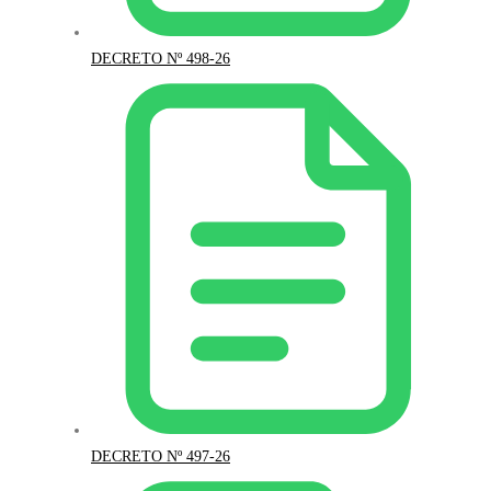
DECRETO Nº 498-26
DECRETO Nº 497-26