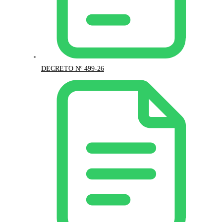
DECRETO Nº 499-26