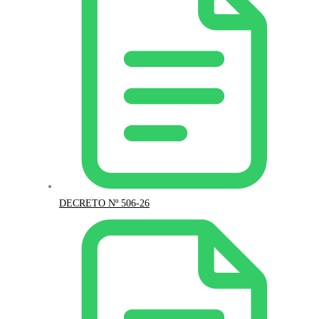
DECRETO Nº 506-26