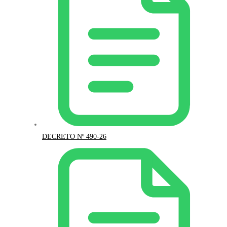
DECRETO Nº 490-26