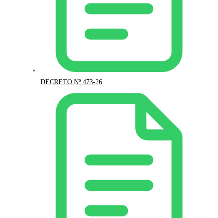
DECRETO Nº 473-26