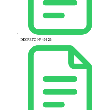
DECRETO Nº 494-26