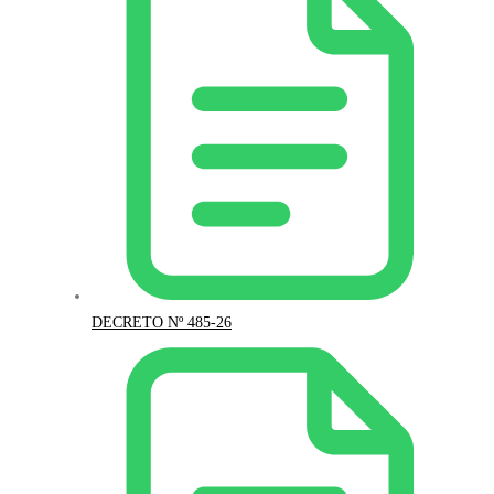
DECRETO Nº 485-26