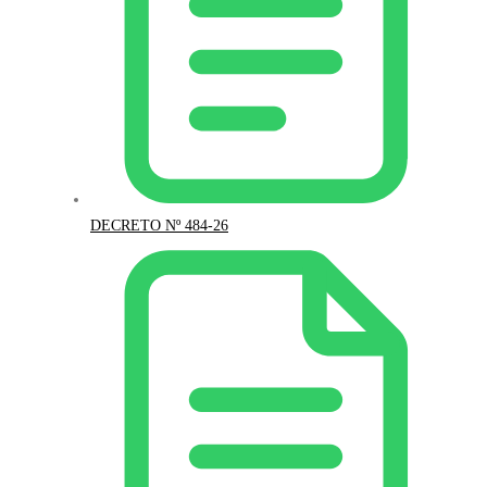
DECRETO Nº 484-26