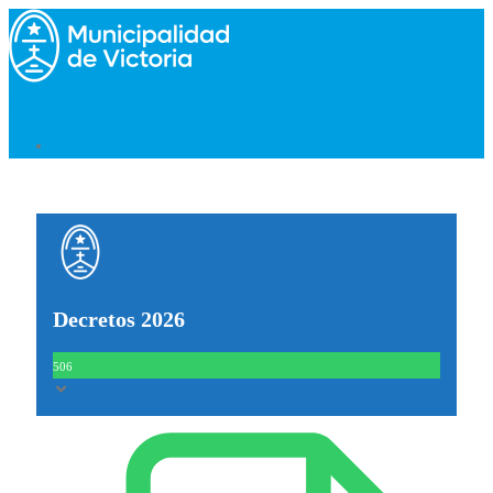
Saltar
al
contenido
Menú
Volver al Inicio
Decretos 2026
506