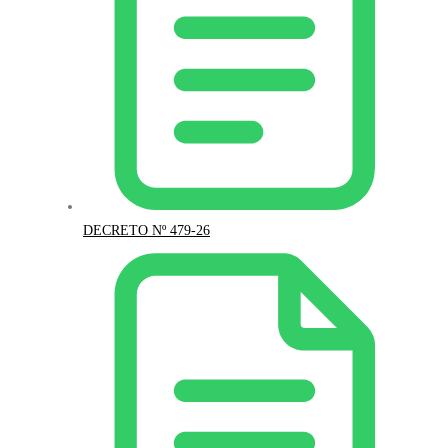
DECRETO Nº 479-26