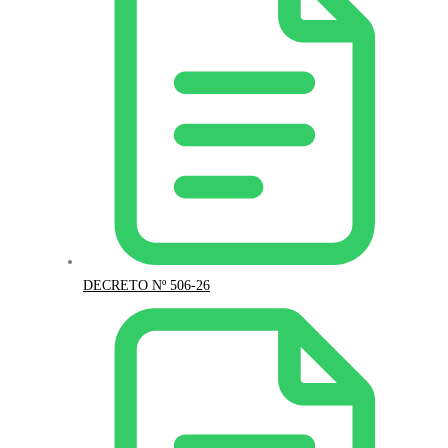
DECRETO Nº 506-26