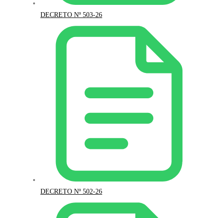
DECRETO Nº 503-26
DECRETO Nº 502-26