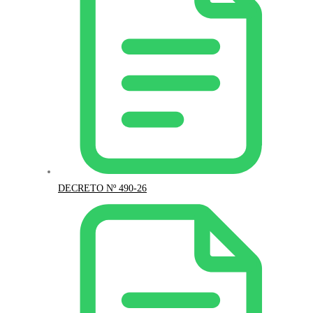
DECRETO Nº 490-26