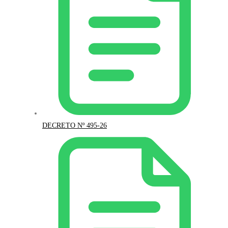
DECRETO Nº 495-26