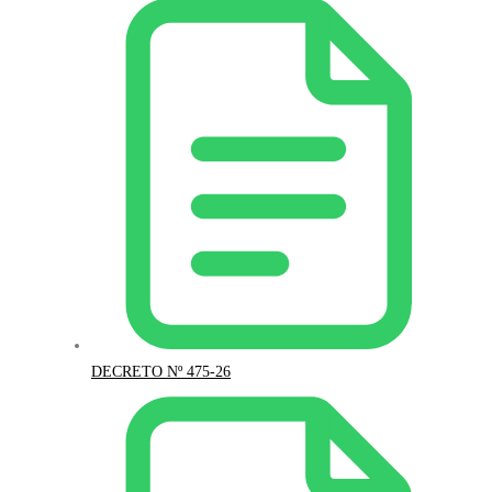
DECRETO Nº 475-26