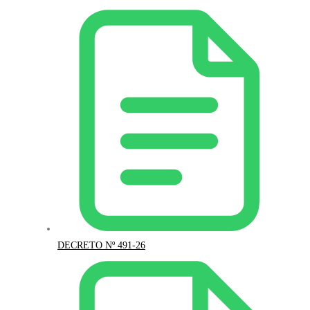
DECRETO Nº 491-26