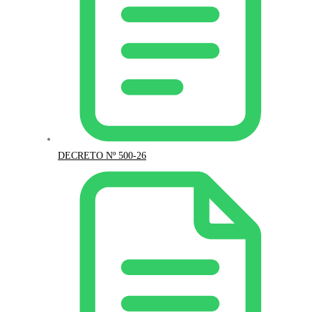
DECRETO Nº 500-26