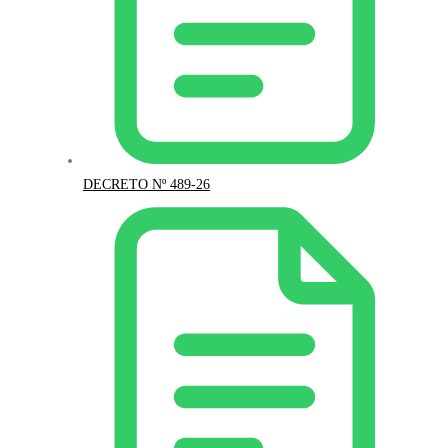
DECRETO Nº 489-26