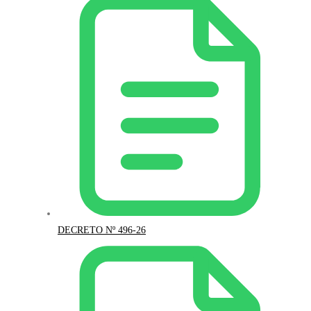
DECRETO Nº 496-26