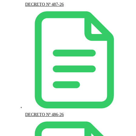
DECRETO Nº 487-26
DECRETO Nº 486-26