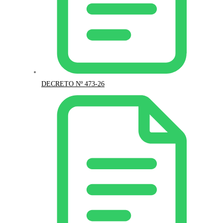
DECRETO Nº 473-26