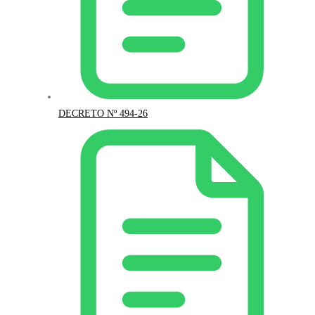
DECRETO Nº 494-26