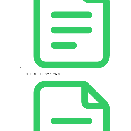
DECRETO Nº 474-26