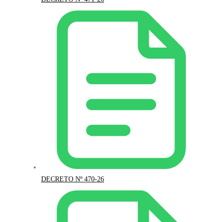
DECRETO Nº 470-26