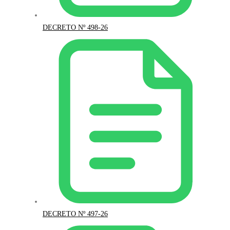
DECRETO Nº 498-26
DECRETO Nº 497-26