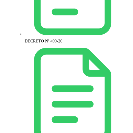
DECRETO Nº 499-26