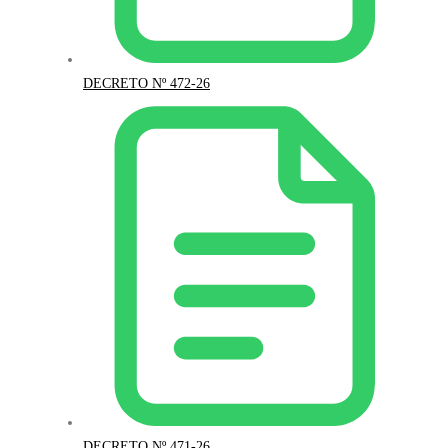
DECRETO Nº 472-26
DECRETO Nº 471-26