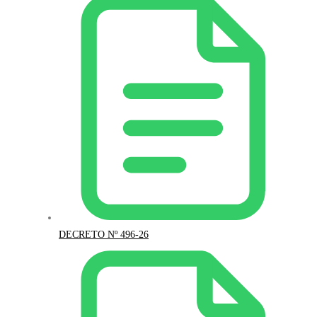
DECRETO Nº 496-26