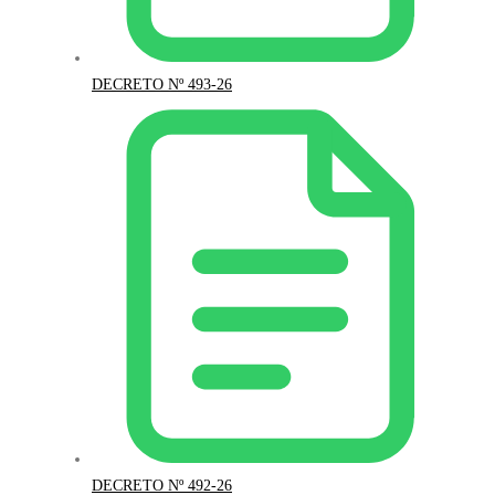
DECRETO Nº 493-26
DECRETO Nº 492-26