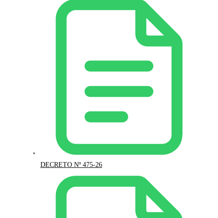
DECRETO Nº 475-26