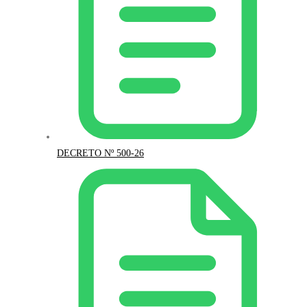
DECRETO Nº 500-26