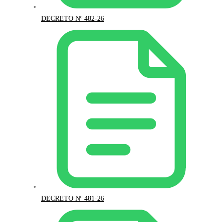
DECRETO Nº 482-26
DECRETO Nº 481-26