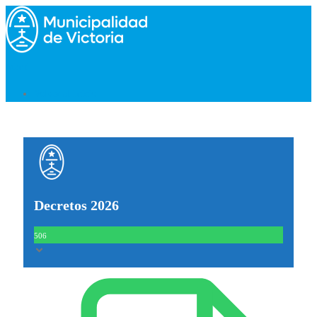
Saltar
al
contenido
Menú
Volver al Inicio
Decretos 2026
506