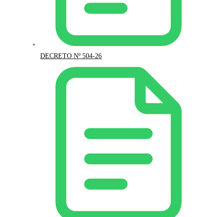
DECRETO Nº 504-26