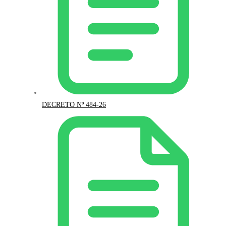
DECRETO Nº 484-26