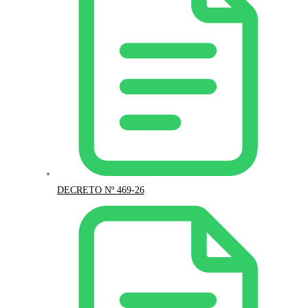
DECRETO Nº 469-26