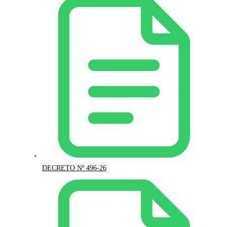
DECRETO Nº 496-26