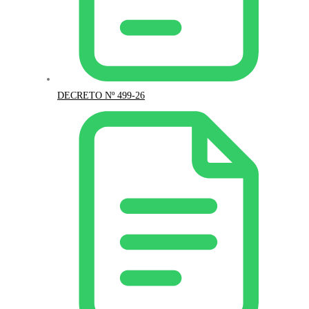
DECRETO Nº 499-26