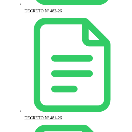
DECRETO Nº 482-26
DECRETO Nº 481-26