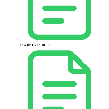
DECRETO Nº 489-26