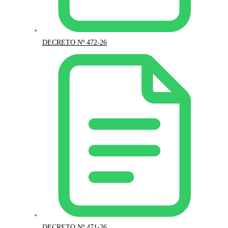
DECRETO Nº 472-26
DECRETO Nº 471-26