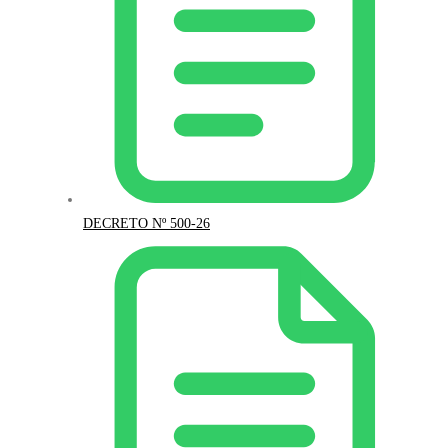
DECRETO Nº 500-26