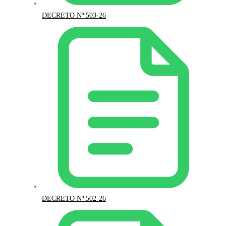
DECRETO Nº 503-26
DECRETO Nº 502-26