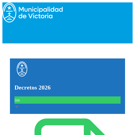
Saltar
al
contenido
Menú
Volver al Inicio
Decretos 2026
506