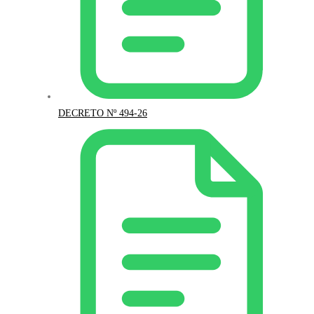
DECRETO Nº 494-26