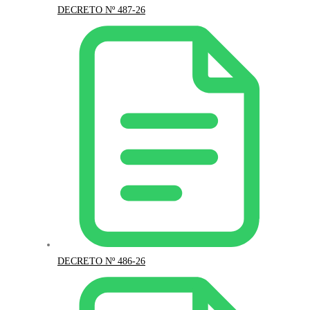
DECRETO Nº 487-26
DECRETO Nº 486-26