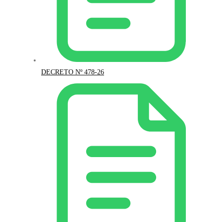
DECRETO Nº 478-26