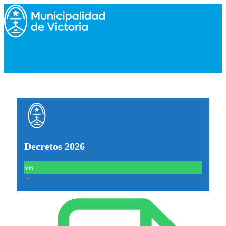
Saltar
al
contenido
Menú
Volver al Inicio
Decretos 2026
506