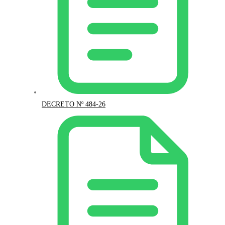
DECRETO Nº 484-26