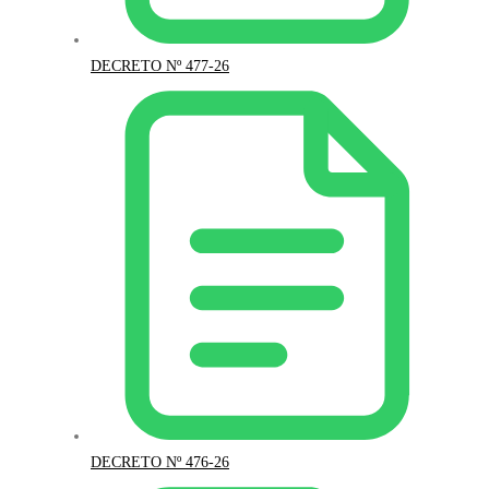
DECRETO Nº 477-26
DECRETO Nº 476-26