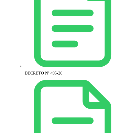
DECRETO Nº 495-26