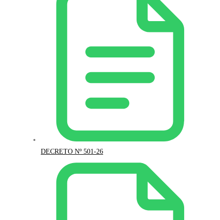
DECRETO Nº 501-26