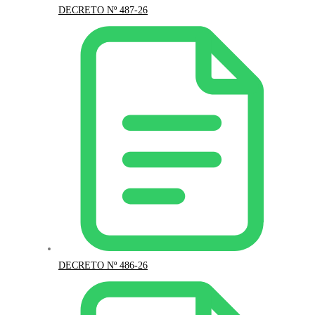
DECRETO Nº 487-26
DECRETO Nº 486-26