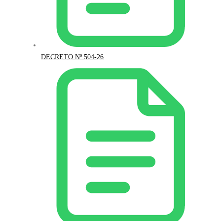
DECRETO Nº 504-26