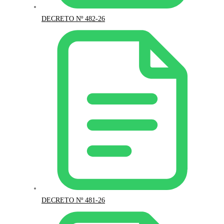
DECRETO Nº 482-26
DECRETO Nº 481-26