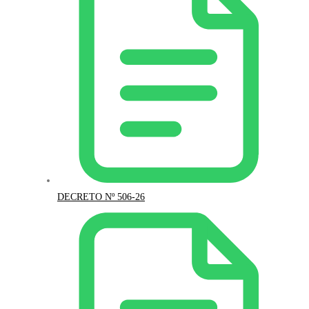
DECRETO Nº 506-26