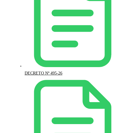
DECRETO Nº 495-26