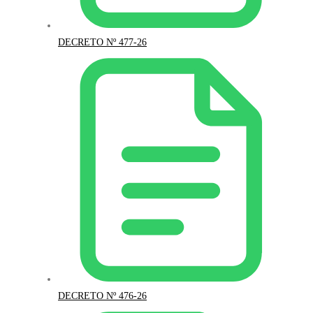
DECRETO Nº 477-26
DECRETO Nº 476-26