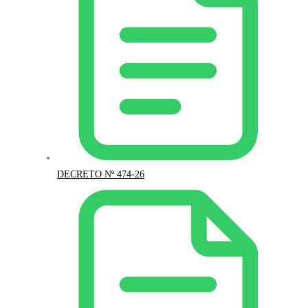
DECRETO Nº 474-26