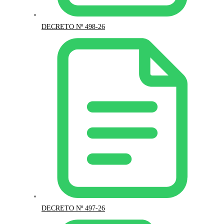
DECRETO Nº 498-26
DECRETO Nº 497-26