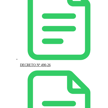
DECRETO Nº 490-26