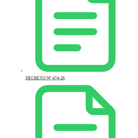
DECRETO Nº 474-26