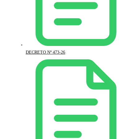
DECRETO Nº 473-26