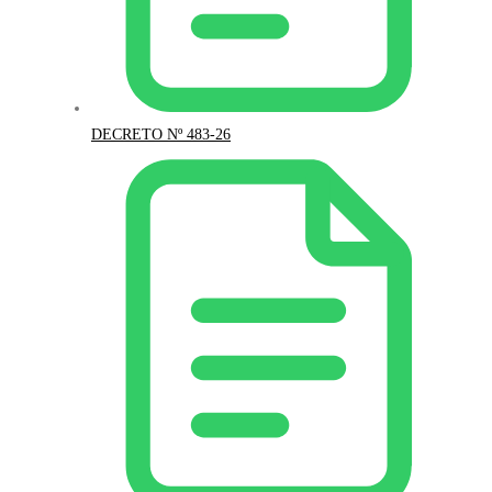
DECRETO Nº 483-26