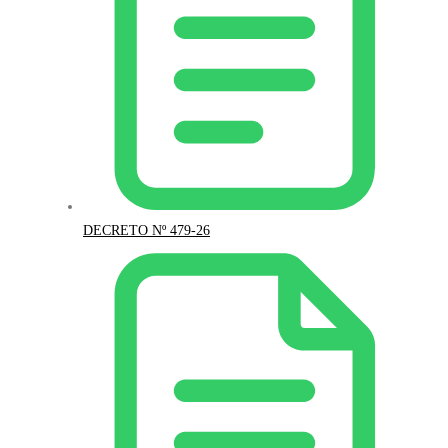
DECRETO Nº 479-26