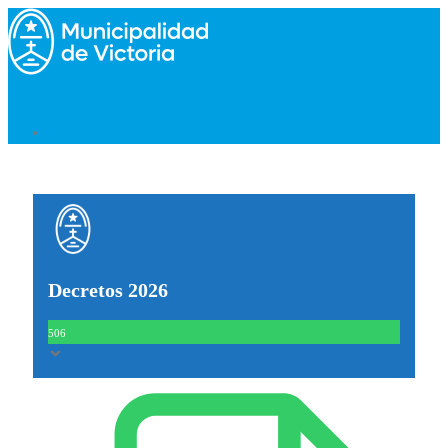
Saltar
al
contenido
Menú
Volver al Inicio
Decretos 2026
506