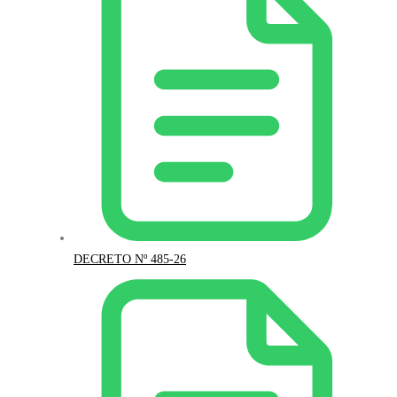
DECRETO Nº 485-26