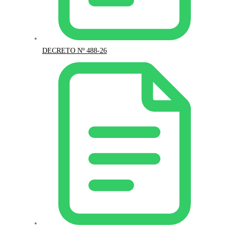
DECRETO Nº 488-26