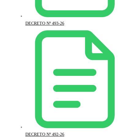
DECRETO Nº 493-26
DECRETO Nº 492-26