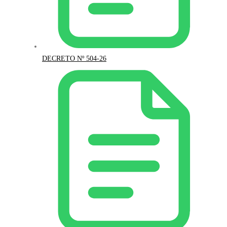
DECRETO Nº 504-26