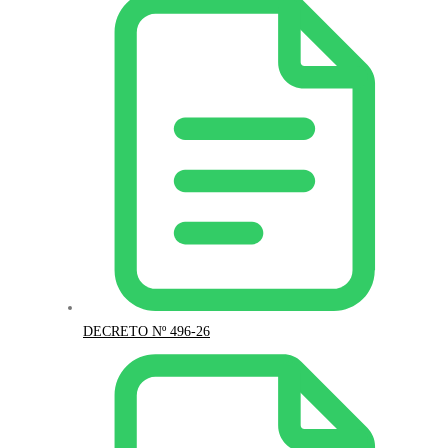
DECRETO Nº 496-26