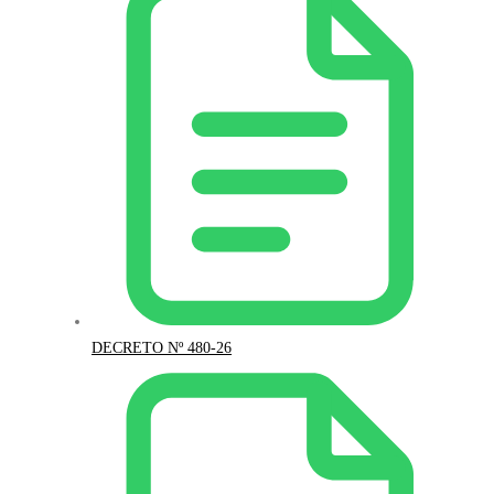
DECRETO Nº 480-26