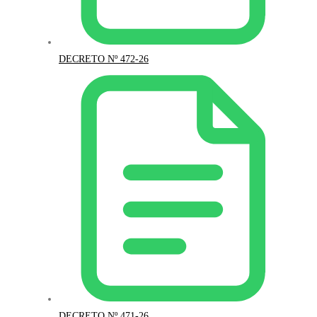
DECRETO Nº 472-26
DECRETO Nº 471-26