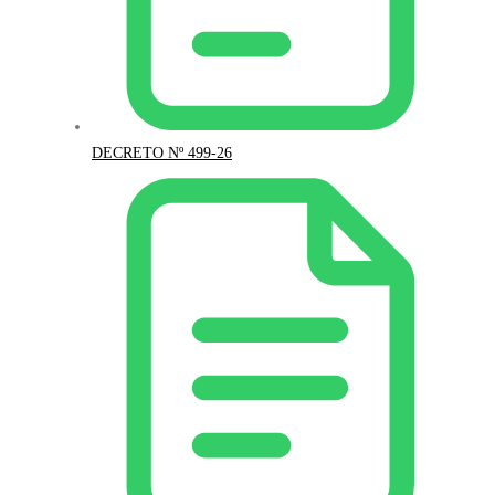
DECRETO Nº 499-26