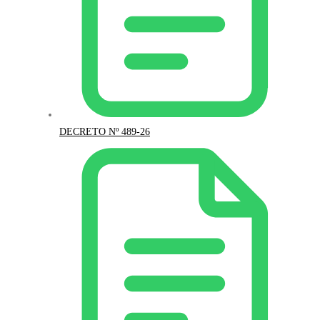
DECRETO Nº 489-26