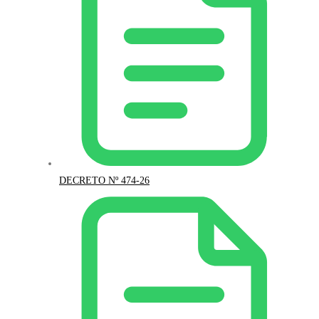
DECRETO Nº 474-26