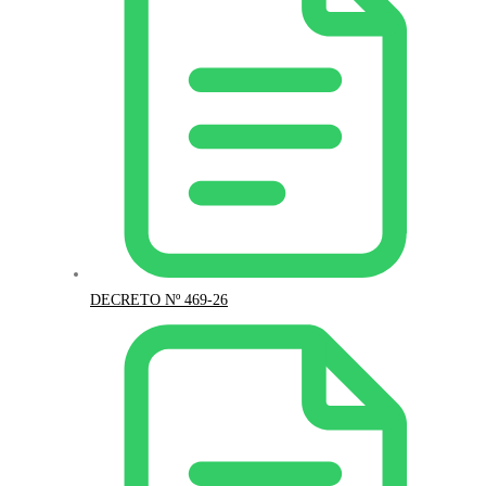
DECRETO Nº 469-26