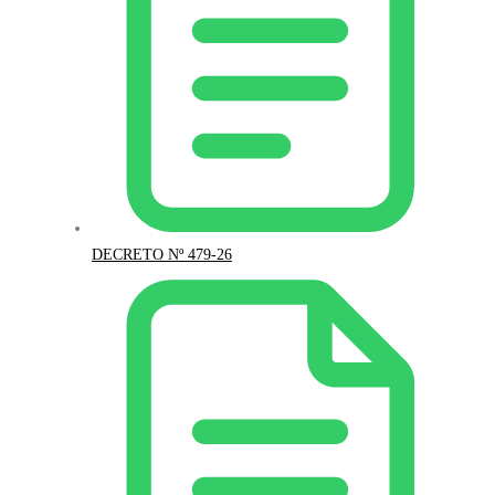
DECRETO Nº 479-26