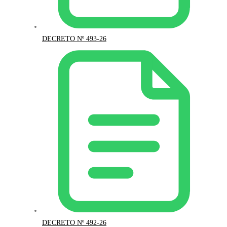
DECRETO Nº 493-26
DECRETO Nº 492-26