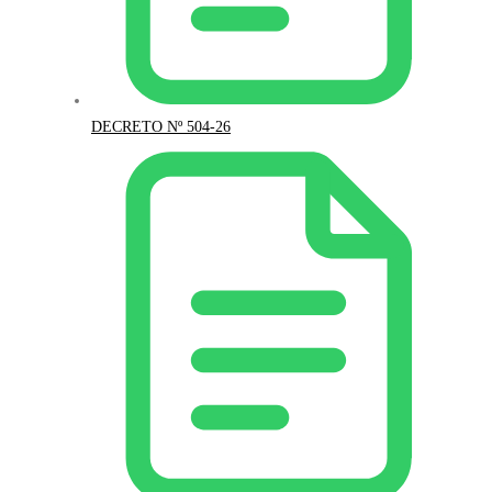
DECRETO Nº 504-26