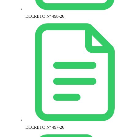
DECRETO Nº 498-26
DECRETO Nº 497-26