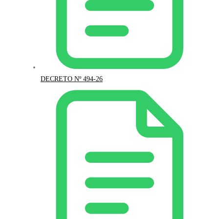
DECRETO Nº 494-26