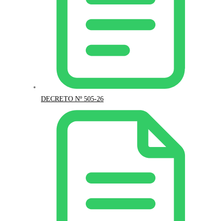
DECRETO Nº 505-26