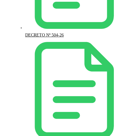
DECRETO Nº 504-26