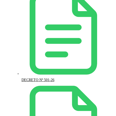
DECRETO Nº 501-26