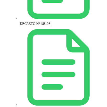
DECRETO Nº 488-26