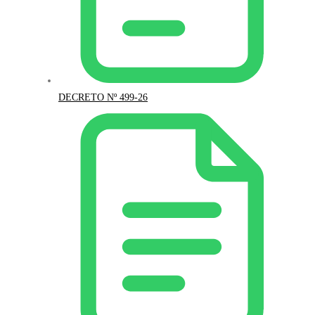
DECRETO Nº 499-26