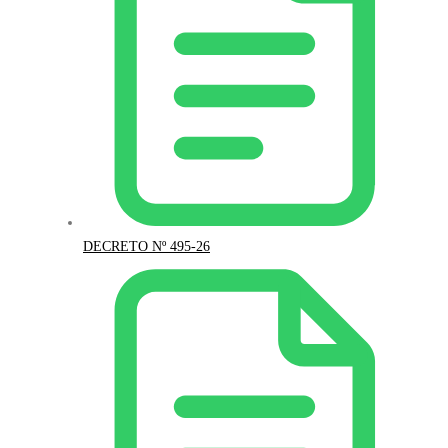
DECRETO Nº 495-26