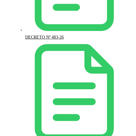
DECRETO Nº 483-26