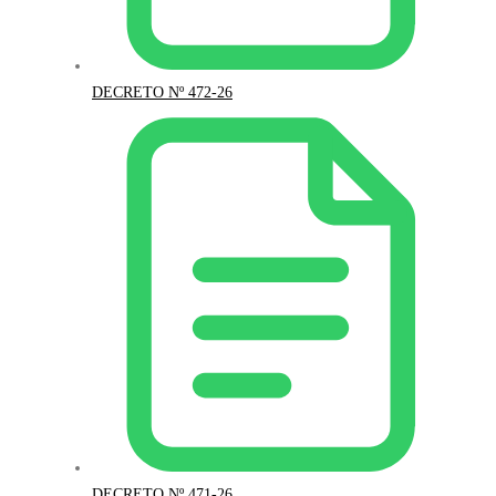
DECRETO Nº 472-26
DECRETO Nº 471-26