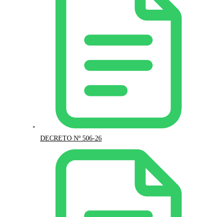
DECRETO Nº 506-26