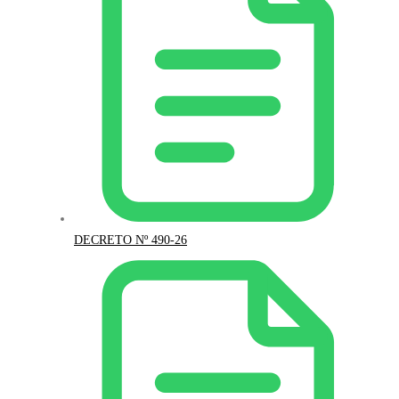
DECRETO Nº 490-26