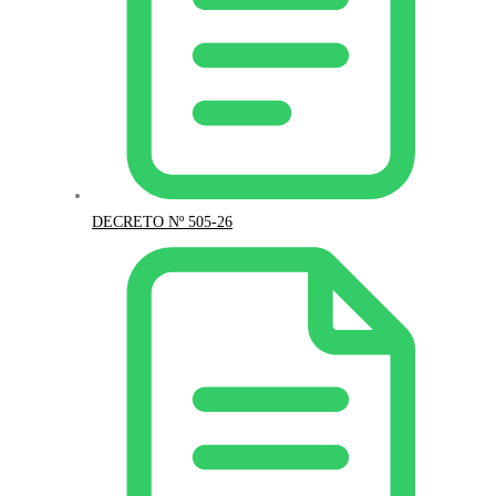
DECRETO Nº 505-26