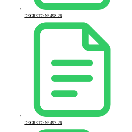
DECRETO Nº 498-26
DECRETO Nº 497-26