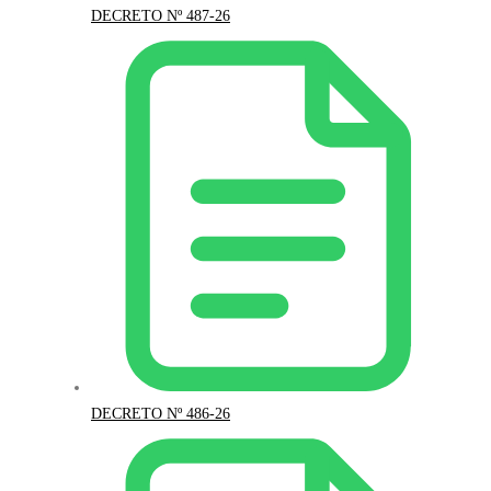
DECRETO Nº 487-26
DECRETO Nº 486-26