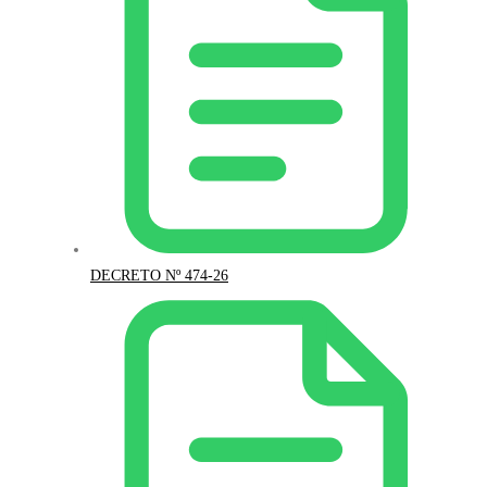
DECRETO Nº 474-26