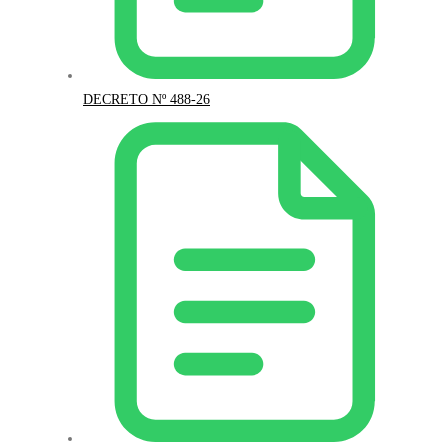
DECRETO Nº 488-26