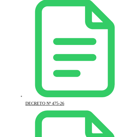
DECRETO Nº 475-26