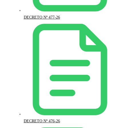
DECRETO Nº 477-26
DECRETO Nº 476-26