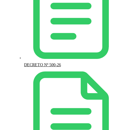
DECRETO Nº 500-26