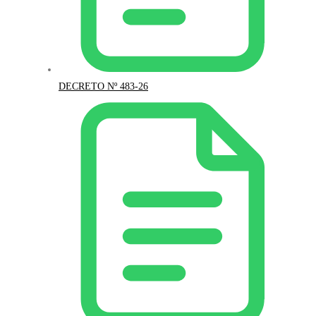
DECRETO Nº 483-26