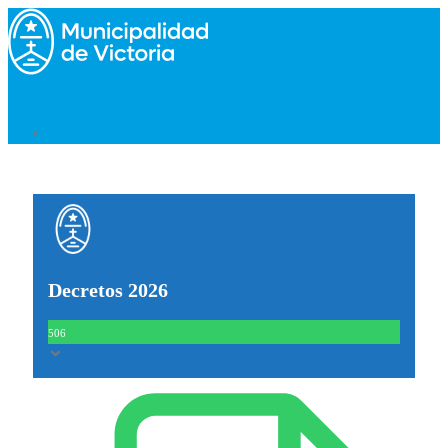
Saltar
al
contenido
Menú
Volver al Inicio
Decretos 2026
506