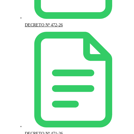
DECRETO Nº 472-26
DECRETO Nº 471-26