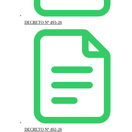
DECRETO Nº 493-26
DECRETO Nº 492-26