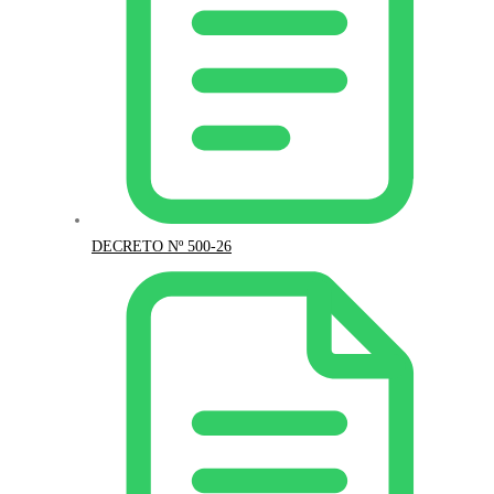
DECRETO Nº 500-26