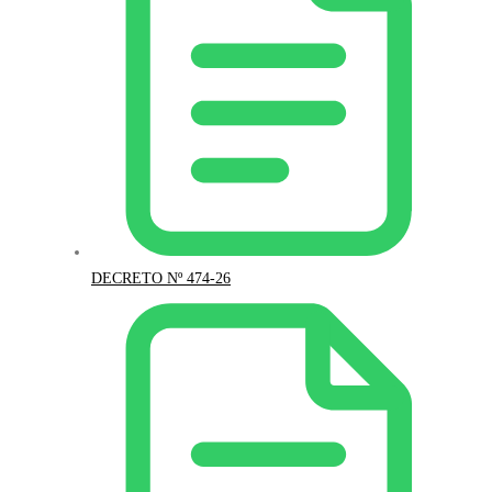
DECRETO Nº 474-26