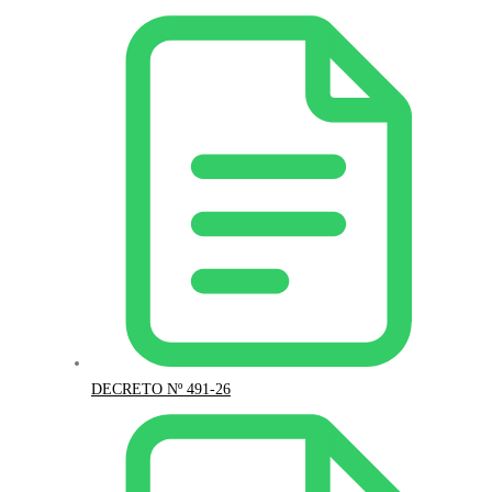
DECRETO Nº 491-26