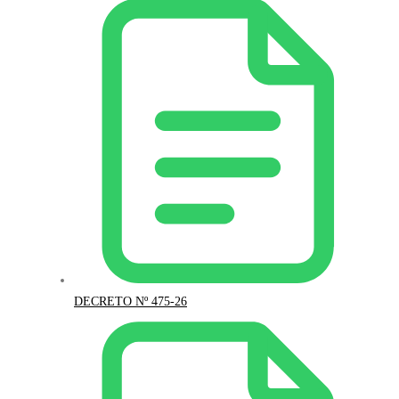
DECRETO Nº 475-26