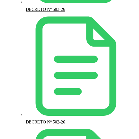
DECRETO Nº 503-26
DECRETO Nº 502-26