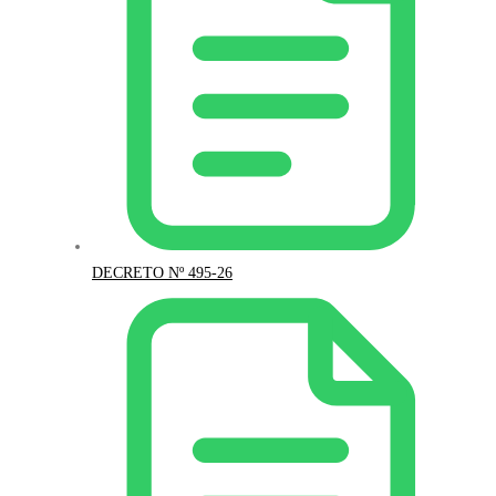
DECRETO Nº 495-26