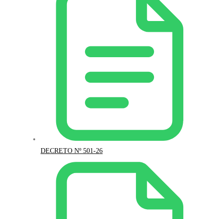
DECRETO Nº 501-26