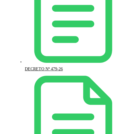
DECRETO Nº 479-26