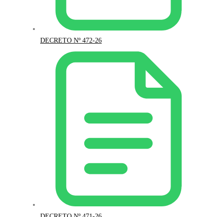
DECRETO Nº 472-26
DECRETO Nº 471-26