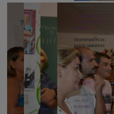
CONTENTS
Te esperamos en las
próximas reuniones y
votaciones!!
TRANSPARENCIA |
DATOS ABIERTOS
$1.612.525,
72
Resultado Total Inversión
Año 2017
$2.378.146,
8
Resultado Total Inversión
Año 2018
$3.919.883,
46