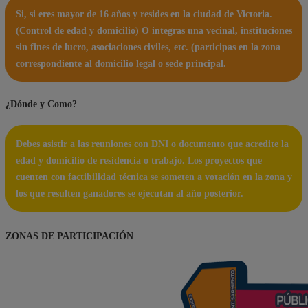
Si, si eres mayor de 16 años y resides en la ciudad de Victoria.
(Control de edad y domicilio) O integras una vecinal, instituciones
sin fines de lucro, asociaciones civiles, etc. (participas en la zona
correspondiente al domicilio legal o sede principal.
¿Dónde y Como?
Debes asistir a las reuniones con DNI o documento que acredite la
edad y domicilio de residencia o trabajo. Los proyectos que
cuenten con factibilidad técnica se someten a votación en la zona y
los que resulten ganadores se ejecutan al año posterior.
ZONAS DE PARTICIPACIÓN