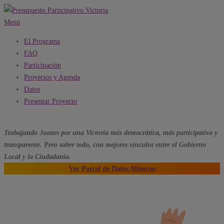
Saltar
al
Menú
contenido
El Programa
FAQ
Participación
Proyectos y Agenda
Datos
Presentar Proyecto
Trabajando
Juntos
por una Victoria más
democrática
, más
participativa
y
transparente
. Pero sobre todo, con mejores vínculos entre el
Gobierno
Local
y la
Ciudadanía.
Ver Portal de Datos Abiertos