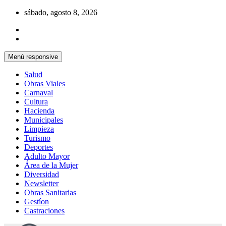
Saltar
sábado, agosto 8, 2026
al
contenido
Menú responsive
Salud
Obras Viales
Carnaval
Cultura
Hacienda
Municipales
Limpieza
Turismo
Deportes
Adulto Mayor
Área de la Mujer
Diversidad
Newsletter
Obras Sanitarias
Gestíon
Castraciones