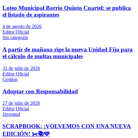
Loteo Municipal Barrio Quinto Cuartel: se publica
el listado de aspirantes
4 de agosto de 2026
Editor Oficial
Sin categoría
A partir de mañana rige la nueva Unidad Fija para
el cálculo de multas municipales
31 de julio de 2026
Editor Oficial
Gestíon
Adoptar con Responsabilidad
27 de julio de 2026
Editor Oficial
Juventud
SCRAPBOOK: ¡VOLVEMOS CON UNA NUEVA
EDICIÓN! ✂️📚🩵