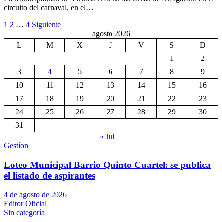
circuito del carnaval, en el…
Paginación
1
2
…
4
Siguiente
agosto 2026
de
L
M
X
J
V
S
D
entradas
1
2
3
4
5
6
7
8
9
10
11
12
13
14
15
16
17
18
19
20
21
22
23
24
25
26
27
28
29
30
31
« Jul
Gestíon
Loteo Municipal Barrio Quinto Cuartel: se publica
el listado de aspirantes
4 de agosto de 2026
Editor Oficial
Sin categoría