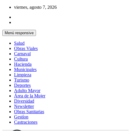
Saltar
viernes, agosto 7, 2026
al
contenido
Menú responsive
Salud
Obras Viales
Carnaval
Cultura
Hacienda
Municipales
Limpieza
Turismo
Deportes
Adulto Mayor
Área de la Mujer
Diversidad
Newsletter
Obras Sanitarias
Gestíon
Castraciones