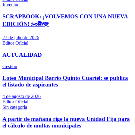
Juventud
SCRAPBOOK: ¡VOLVEMOS CON UNA NUEVA
EDICIÓN! ✂️📚🩵
27 de julio de 2026
Editor Oficial
ACTUALIDAD
Gestíon
Loteo Municipal Barrio Quinto Cuartel: se publica
el listado de aspirantes
4 de agosto de 2026
Editor Oficial
Sin categoría
A partir de mañana rige la nueva Unidad Fija para
el cálculo de multas municipales