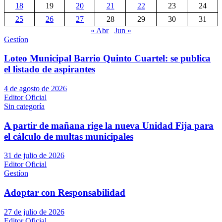
18
19
20
21
22
23
24
25
26
27
28
29
30
31
« Abr
Jun »
Gestíon
Loteo Municipal Barrio Quinto Cuartel: se publica
el listado de aspirantes
4 de agosto de 2026
Editor Oficial
Sin categoría
A partir de mañana rige la nueva Unidad Fija para
el cálculo de multas municipales
31 de julio de 2026
Editor Oficial
Gestíon
Adoptar con Responsabilidad
27 de julio de 2026
Editor Oficial