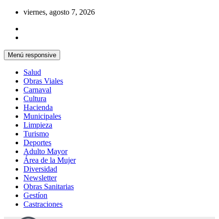
Saltar
viernes, agosto 7, 2026
al
contenido
Menú responsive
Salud
Obras Viales
Carnaval
Cultura
Hacienda
Municipales
Limpieza
Turismo
Deportes
Adulto Mayor
Área de la Mujer
Diversidad
Newsletter
Obras Sanitarias
Gestíon
Castraciones