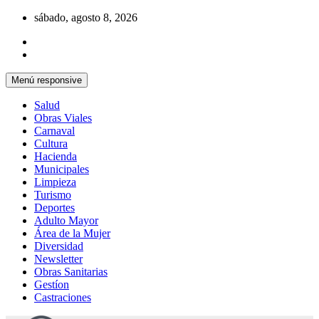
Saltar
sábado, agosto 8, 2026
al
contenido
Menú responsive
Salud
Obras Viales
Carnaval
Cultura
Hacienda
Municipales
Limpieza
Turismo
Deportes
Adulto Mayor
Área de la Mujer
Diversidad
Newsletter
Obras Sanitarias
Gestíon
Castraciones