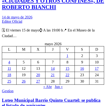
«CIUDADES Y OTROS CONFINES», DE
ROBERTO BIANCHI
14 de mayo de 2026
Editor Oficial
🗓️ El viernes 15 de mayo⌚ A las 19:00 h📍 En el Museo de la
Ciudad…
mayo 2026
L
M
X
J
V
S
D
1
2
3
4
5
6
7
8
9
10
11
12
13
14
15
16
17
18
19
20
21
22
23
24
25
26
27
28
29
30
31
« Abr
Jun »
Gestíon
Loteo Municipal Barrio Quinto Cuartel: se publica
el listado de aspirantes