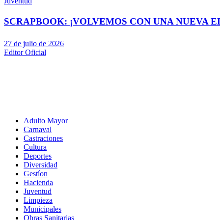
Juventud
SCRAPBOOK: ¡VOLVEMOS CON UNA NUEVA EDI
27 de julio de 2026
Editor Oficial
Adulto Mayor
Carnaval
Castraciones
Cultura
Deportes
Diversidad
Gestíon
Hacienda
Juventud
Limpieza
Municipales
Obras Sanitarias