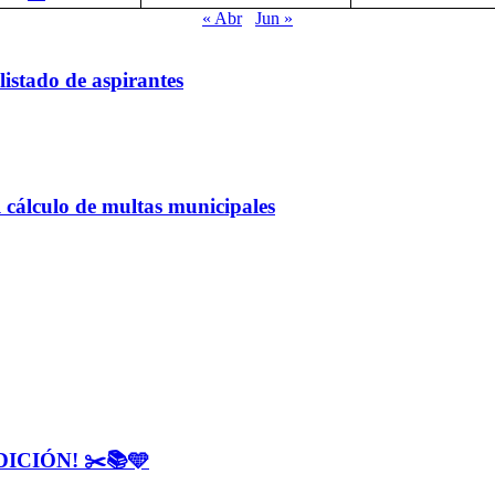
« Abr
Jun »
listado de aspirantes
 cálculo de multas municipales
CIÓN! ✂️📚🩵