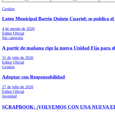
Gestíon
Loteo Municipal Barrio Quinto Cuartel: se publica el 
4 de agosto de 2026
Editor Oficial
Sin categoría
A partir de mañana rige la nueva Unidad Fija para el
31 de julio de 2026
Editor Oficial
Gestíon
Adoptar con Responsabilidad
27 de julio de 2026
Editor Oficial
Juventud
SCRAPBOOK: ¡VOLVEMOS CON UNA NUEVA EDI