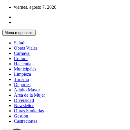
Saltar
viernes, agosto 7, 2026
al
contenido
Menú responsive
Salud
Obras Viales
Carnaval
Cultura
Hacienda
Municipales
Limpieza
Turismo
Deportes
Adulto Mayor
Área de la Mujer
Diversidad
Newsletter
Obras Sanitarias
Gestíon
Castraciones