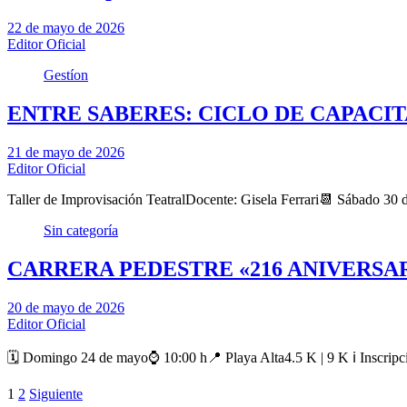
22 de mayo de 2026
Editor Oficial
Gestíon
ENTRE SABERES: CICLO DE CAPACI
21 de mayo de 2026
Editor Oficial
Taller de Improvisación TeatralDocente: Gisela Ferrari📆 Sábado 3
Sin categoría
CARRERA PEDESTRE «216 ANIVERSA
20 de mayo de 2026
Editor Oficial
🗓️ Domingo 24 de mayo⌚ 10:00 h📍 Playa Alta4.5 K | 9 K ℹ️ Inscrip
Paginación
1
2
Siguiente