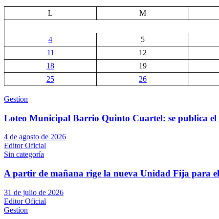
de
L
M
entradas
4
5
11
12
18
19
25
26
Gestíon
Loteo Municipal Barrio Quinto Cuartel: se publica el 
4 de agosto de 2026
Editor Oficial
Sin categoría
A partir de mañana rige la nueva Unidad Fija para el
31 de julio de 2026
Editor Oficial
Gestíon