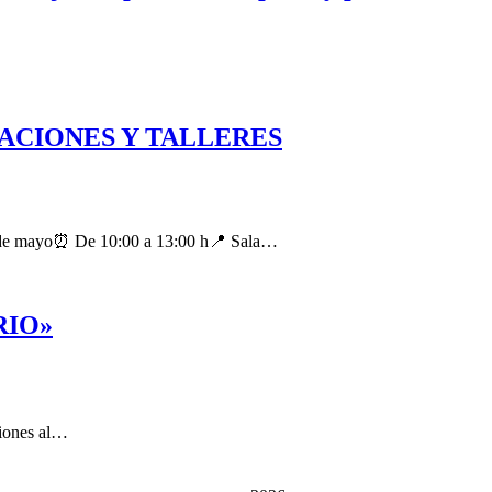
TACIONES Y TALLERES
0 de mayo⏰️ De 10:00 a 13:00 h📍 Sala…
RIO»
ciones al…