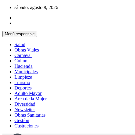
Saltar
sábado, agosto 8, 2026
al
contenido
Menú responsive
Salud
Obras Viales
Carnaval
Cultura
Hacienda
Municipales
Limpieza
Turismo
Deportes
Adulto Mayor
Área de la Mujer
Diversidad
Newsletter
Obras Sanitarias
Gestíon
Castraciones