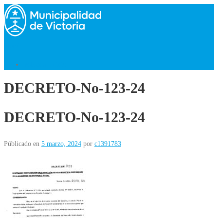
Saltar
al
contenido
Menú
Volver al Inicio
DECRETO-No-123-24
DECRETO-No-123-24
Públicado en
5 marzo, 2024
por
c1391783