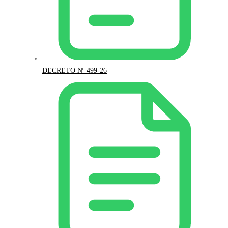
DECRETO Nº 499-26