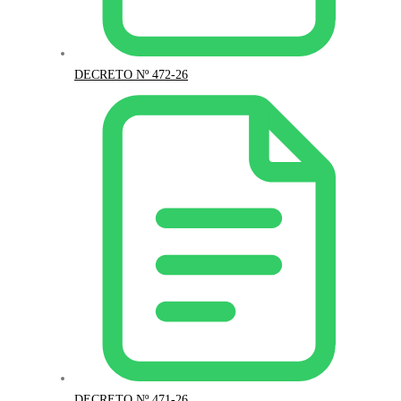
DECRETO Nº 472-26
DECRETO Nº 471-26