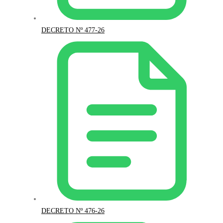
DECRETO Nº 477-26
DECRETO Nº 476-26