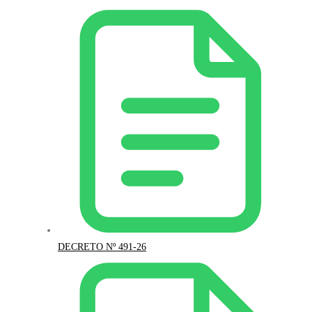
DECRETO Nº 491-26