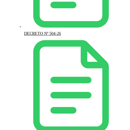
DECRETO Nº 504-26