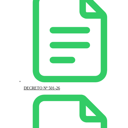
DECRETO Nº 501-26