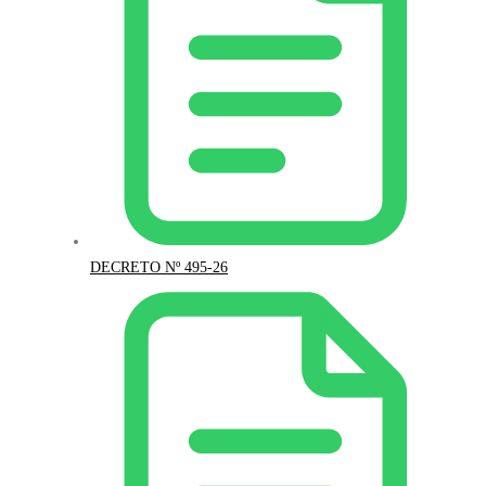
DECRETO Nº 495-26