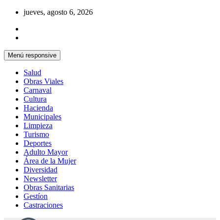
Saltar
jueves, agosto 6, 2026
al
contenido
Menú responsive
Salud
Obras Viales
Carnaval
Cultura
Hacienda
Municipales
Limpieza
Turismo
Deportes
Adulto Mayor
Área de la Mujer
Diversidad
Newsletter
Obras Sanitarias
Gestíon
Castraciones