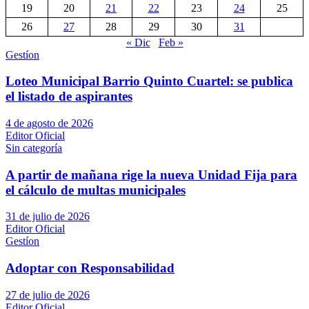
19
20
21
22
23
24
25
26
27
28
29
30
31
« Dic
Feb »
Gestíon
Loteo Municipal Barrio Quinto Cuartel: se publica
el listado de aspirantes
4 de agosto de 2026
Editor Oficial
Sin categoría
A partir de mañana rige la nueva Unidad Fija para
el cálculo de multas municipales
31 de julio de 2026
Editor Oficial
Gestíon
Adoptar con Responsabilidad
27 de julio de 2026
Editor Oficial