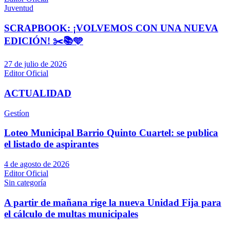
Juventud
SCRAPBOOK: ¡VOLVEMOS CON UNA NUEVA
EDICIÓN! ✂️📚🩵
27 de julio de 2026
Editor Oficial
ACTUALIDAD
Gestíon
Loteo Municipal Barrio Quinto Cuartel: se publica
el listado de aspirantes
4 de agosto de 2026
Editor Oficial
Sin categoría
A partir de mañana rige la nueva Unidad Fija para
el cálculo de multas municipales