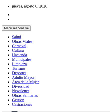
Saltar
jueves, agosto 6, 2026
al
contenido
Menú responsive
Salud
Obras Viales
Carnaval
Cultura
Hacienda
Municipales
Limpieza
Turismo
Deportes
Adulto Mayor
Área de la Mujer
Diversidad
Newsletter
Obras Sanitarias
Gestíon
Castraciones