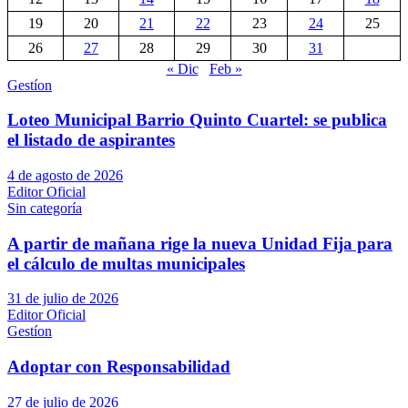
19
20
21
22
23
24
25
26
27
28
29
30
31
« Dic
Feb »
Gestíon
Loteo Municipal Barrio Quinto Cuartel: se publica
el listado de aspirantes
4 de agosto de 2026
Editor Oficial
Sin categoría
A partir de mañana rige la nueva Unidad Fija para
el cálculo de multas municipales
31 de julio de 2026
Editor Oficial
Gestíon
Adoptar con Responsabilidad
27 de julio de 2026