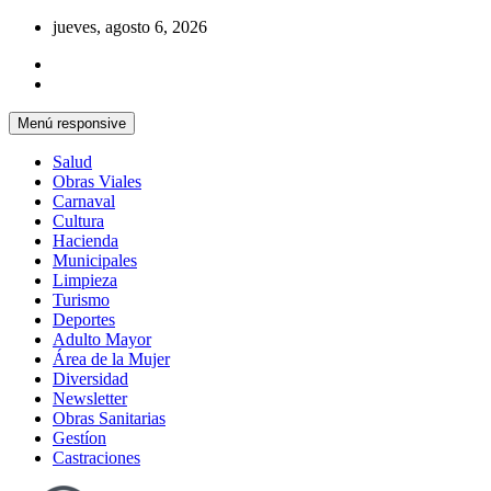
Saltar
jueves, agosto 6, 2026
al
contenido
Menú responsive
Salud
Obras Viales
Carnaval
Cultura
Hacienda
Municipales
Limpieza
Turismo
Deportes
Adulto Mayor
Área de la Mujer
Diversidad
Newsletter
Obras Sanitarias
Gestíon
Castraciones