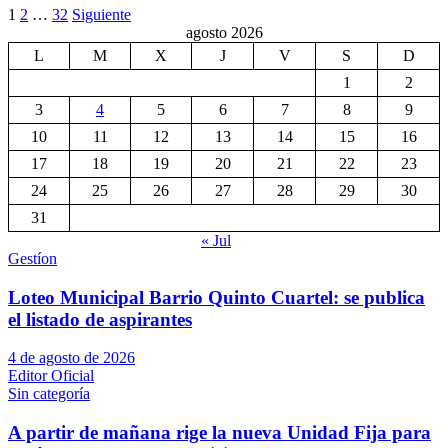
Paginación
1
2
…
32
Siguiente
agosto 2026
de
L
M
X
J
V
S
D
entradas
1
2
3
4
5
6
7
8
9
10
11
12
13
14
15
16
17
18
19
20
21
22
23
24
25
26
27
28
29
30
31
« Jul
Gestíon
Loteo Municipal Barrio Quinto Cuartel: se publica
el listado de aspirantes
4 de agosto de 2026
Editor Oficial
Sin categoría
A partir de mañana rige la nueva Unidad Fija para