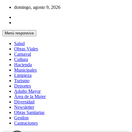
Saltar
domingo, agosto 9, 2026
al
contenido
Menú responsive
Salud
Obras Viales
Carnaval
Cultura
Hacienda
Municipales
Limpieza
Turismo
Deportes
Adulto Mayor
Área de la Mujer
Diversidad
Newsletter
Obras Sanitarias
Gestíon
Castraciones