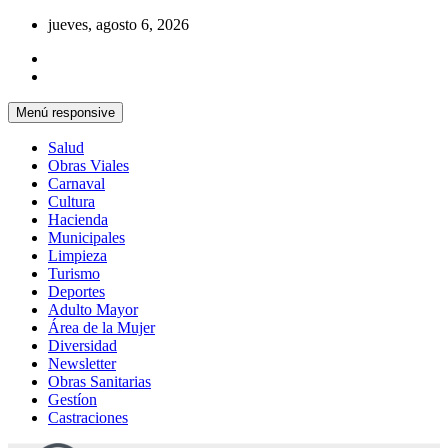
Saltar
jueves, agosto 6, 2026
al
contenido
Menú responsive
Salud
Obras Viales
Carnaval
Cultura
Hacienda
Municipales
Limpieza
Turismo
Deportes
Adulto Mayor
Área de la Mujer
Diversidad
Newsletter
Obras Sanitarias
Gestíon
Castraciones