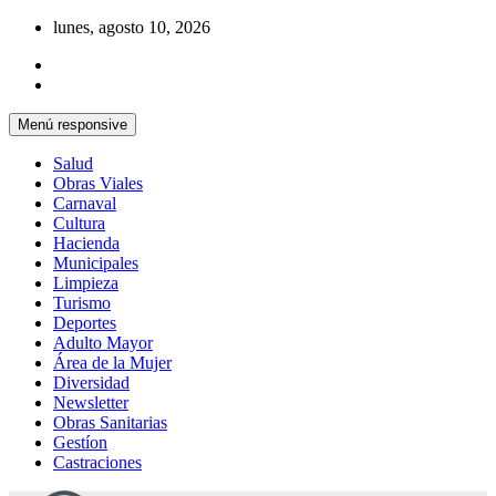
Saltar
lunes, agosto 10, 2026
al
contenido
Menú responsive
Salud
Obras Viales
Carnaval
Cultura
Hacienda
Municipales
Limpieza
Turismo
Deportes
Adulto Mayor
Área de la Mujer
Diversidad
Newsletter
Obras Sanitarias
Gestíon
Castraciones