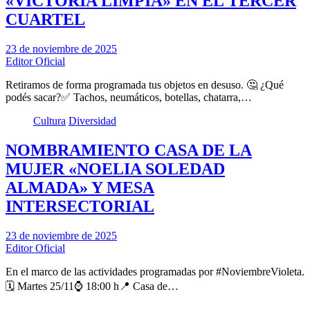
«VICTORIA LIMPIA» EN EL TERCER
CUARTEL
23 de noviembre de 2025
Editor Oficial
Retiramos de forma programada tus objetos en desuso. 🤔 ¿Qué
podés sacar?✅ Tachos, neumáticos, botellas, chatarra,…
Cultura
Diversidad
NOMBRAMIENTO CASA DE LA
MUJER «NOELIA SOLEDAD
ALMADA» Y MESA
INTERSECTORIAL
23 de noviembre de 2025
Editor Oficial
En el marco de las actividades programadas por #NoviembreVioleta.
🗓️ Martes 25/11⌚ 18:00 h📍 Casa de…