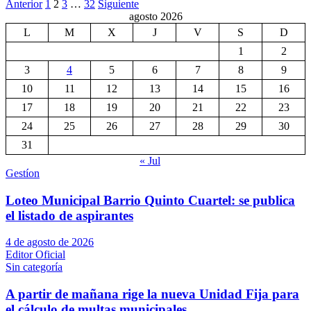
Paginación
Anterior
1
2
3
…
32
Siguiente
agosto 2026
de
L
M
X
J
V
S
D
entradas
1
2
3
4
5
6
7
8
9
10
11
12
13
14
15
16
17
18
19
20
21
22
23
24
25
26
27
28
29
30
31
« Jul
Gestíon
Loteo Municipal Barrio Quinto Cuartel: se publica
el listado de aspirantes
4 de agosto de 2026
Editor Oficial
Sin categoría
A partir de mañana rige la nueva Unidad Fija para
el cálculo de multas municipales