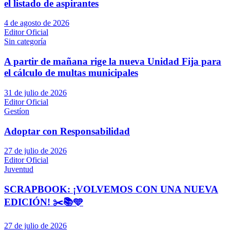
el listado de aspirantes
4 de agosto de 2026
Editor Oficial
Sin categoría
A partir de mañana rige la nueva Unidad Fija para
el cálculo de multas municipales
31 de julio de 2026
Editor Oficial
Gestíon
Adoptar con Responsabilidad
27 de julio de 2026
Editor Oficial
Juventud
SCRAPBOOK: ¡VOLVEMOS CON UNA NUEVA
EDICIÓN! ✂️📚🩵
27 de julio de 2026