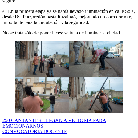
seguro.
✅ En la primera etapa ya se había llevado iluminación en calle Sola,
desde Bv. Pueyrredón hasta Ituzaingó, mejorando un corredor muy
importante para la circulación y la seguridad.
No se trata sólo de poner luces: se trata de iluminar la ciudad.
Navegación
250 CANTANTES LLEGAN A VICTORIA PARA
EMOCIONARNOS
de
CONVOCATORIA DOCENTE