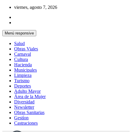
Saltar
viernes, agosto 7, 2026
al
contenido
Menú responsive
Salud
Obras Viales
Carnaval
Cultura
Hacienda
Municipales
Limpieza
Turismo
Deportes
Adulto Mayor
Área de la Mujer
Diversidad
Newsletter
Obras Sanitarias
Gestíon
Castraciones