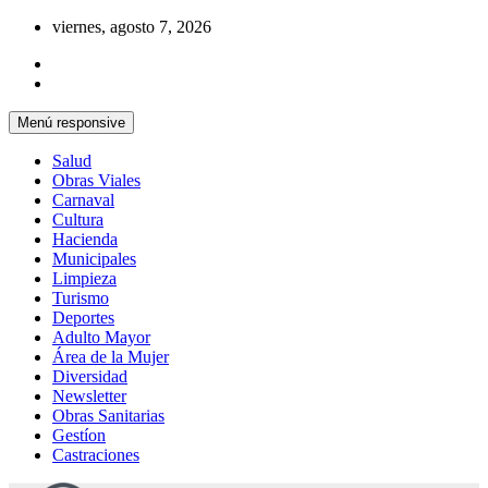
Saltar
viernes, agosto 7, 2026
al
contenido
Menú responsive
Salud
Obras Viales
Carnaval
Cultura
Hacienda
Municipales
Limpieza
Turismo
Deportes
Adulto Mayor
Área de la Mujer
Diversidad
Newsletter
Obras Sanitarias
Gestíon
Castraciones