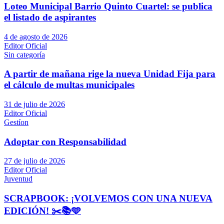
Loteo Municipal Barrio Quinto Cuartel: se publica
el listado de aspirantes
4 de agosto de 2026
Editor Oficial
Sin categoría
A partir de mañana rige la nueva Unidad Fija para
el cálculo de multas municipales
31 de julio de 2026
Editor Oficial
Gestíon
Adoptar con Responsabilidad
27 de julio de 2026
Editor Oficial
Juventud
SCRAPBOOK: ¡VOLVEMOS CON UNA NUEVA
EDICIÓN! ✂️📚🩵