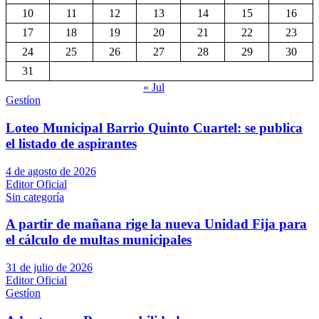
10
11
12
13
14
15
16
17
18
19
20
21
22
23
24
25
26
27
28
29
30
31
« Jul
Gestíon
Loteo Municipal Barrio Quinto Cuartel: se publica
el listado de aspirantes
4 de agosto de 2026
Editor Oficial
Sin categoría
A partir de mañana rige la nueva Unidad Fija para
el cálculo de multas municipales
31 de julio de 2026
Editor Oficial
Gestíon