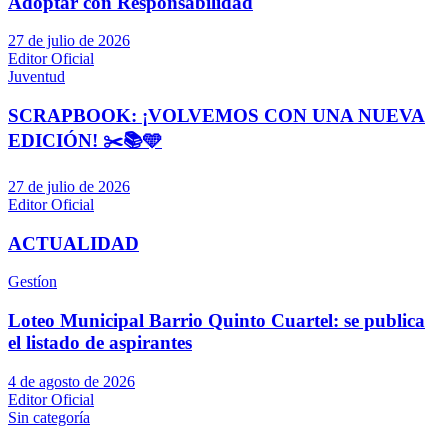
Adoptar con Responsabilidad
27 de julio de 2026
Editor Oficial
Juventud
SCRAPBOOK: ¡VOLVEMOS CON UNA NUEVA
EDICIÓN! ✂️📚🩵
27 de julio de 2026
Editor Oficial
ACTUALIDAD
Gestíon
Loteo Municipal Barrio Quinto Cuartel: se publica
el listado de aspirantes
4 de agosto de 2026
Editor Oficial
Sin categoría