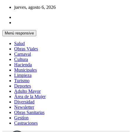
Saltar
jueves, agosto 6, 2026
al
contenido
Menú responsive
Salud
Obras Viales
Carnaval
Cultura
Hacienda
Municipales
Limpieza
Turismo
Deportes
Adulto Mayor
Área de la Mujer
Diversidad
Newsletter
Obras Sanitarias
Gestíon
Castraciones