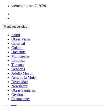
Saltar
viernes, agosto 7, 2026
al
contenido
Menú responsive
Salud
Obras Viales
Carnaval
Cultura
Hacienda
Municipales
Limpieza
Turismo
Deportes
Adulto Mayor
Área de la Mujer
Diversidad
Newsletter
Obras Sanitarias
Gestíon
Castraciones