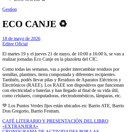
Gestíon
ECO CANJE ♻️
18 de mayo de 2026
Editor Oficial
El martes 19 y el jueves 21 de mayo, de 10:00 a 16:00 h, se van a
realizar jornadas Eco Canje en la plazoleta del CIC.
Como todas las semanas, vas a poder intercambiar residuos por
semillas, plantines, tierra compostada y diferentes recipientes.
También, podés llevar pilas y Residuos de Aparatos Eléctricos y
Electrónicos (RAEE). Los RAEE son dispositivos que funcionan
con electricidad o baterías y han llegado al final de su vida útil,
como celulares, computadoras, electrodomésticos, lámparas, etc.
💚 Los Puntos Verdes fijos están ubicados en: Barrio ATE, Barrio
Don Gregorio, Barrio Festram.
Navegación
CAFÉ LITERARIO Y PRESENTACIÓN DEL LIBRO
«EXTRANJERA»
de
CRONOGRAMA DE ACTIVIDADES POR LAS