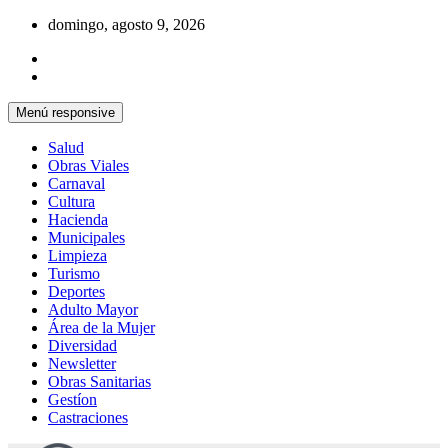
Saltar
domingo, agosto 9, 2026
al
contenido
Menú responsive
Salud
Obras Viales
Carnaval
Cultura
Hacienda
Municipales
Limpieza
Turismo
Deportes
Adulto Mayor
Área de la Mujer
Diversidad
Newsletter
Obras Sanitarias
Gestíon
Castraciones