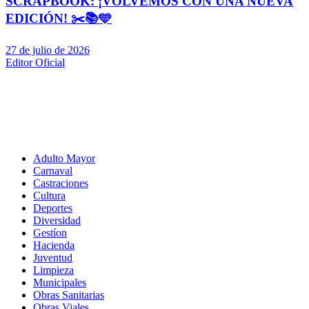
SCRAPBOOK: ¡VOLVEMOS CON UNA NUEVA
EDICIÓN! ✂️📚🩵
27 de julio de 2026
Editor Oficial
Adulto Mayor
Carnaval
Castraciones
Cultura
Deportes
Diversidad
Gestíon
Hacienda
Juventud
Limpieza
Municipales
Obras Sanitarias
Obras Viales