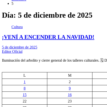
5
Día:
5 de diciembre de 2025
Cultura
¡VENÍ A ENCENDER LA NAVIDAD!
5 de diciembre de 2025
Editor Oficial
Iluminación del arbolito y cierre general de los talleres culturales.
L
M
1
2
8
9
15
16
22
23