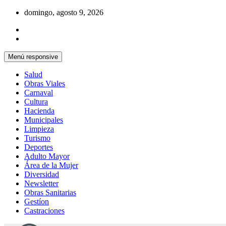
Saltar
domingo, agosto 9, 2026
al
contenido
Menú responsive
Salud
Obras Viales
Carnaval
Cultura
Hacienda
Municipales
Limpieza
Turismo
Deportes
Adulto Mayor
Área de la Mujer
Diversidad
Newsletter
Obras Sanitarias
Gestíon
Castraciones