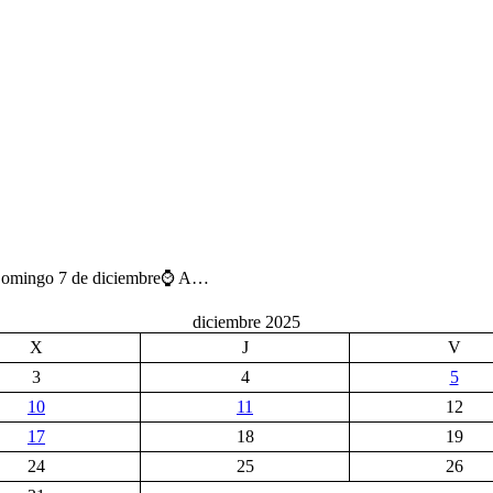
 🗓️ Domingo 7 de diciembre⌚ A…
diciembre 2025
X
J
V
3
4
5
10
11
12
17
18
19
24
25
26