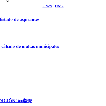
31
« Nov
Ene »
listado de aspirantes
 cálculo de multas municipales
CIÓN! ✂️📚🩵