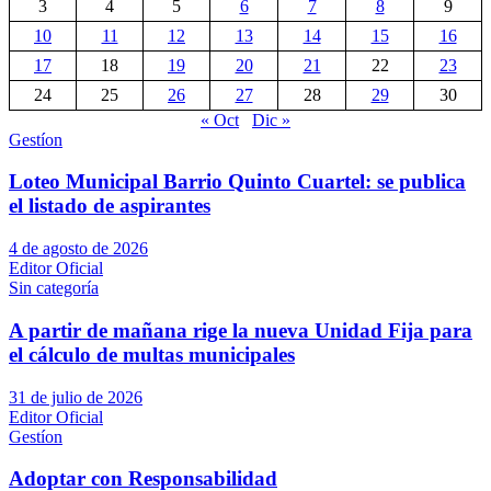
3
4
5
6
7
8
9
10
11
12
13
14
15
16
17
18
19
20
21
22
23
24
25
26
27
28
29
30
« Oct
Dic »
Gestíon
Loteo Municipal Barrio Quinto Cuartel: se publica
el listado de aspirantes
4 de agosto de 2026
Editor Oficial
Sin categoría
A partir de mañana rige la nueva Unidad Fija para
el cálculo de multas municipales
31 de julio de 2026
Editor Oficial
Gestíon
Adoptar con Responsabilidad