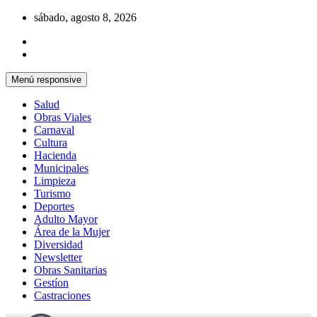
Saltar
sábado, agosto 8, 2026
al
contenido
Menú responsive
Salud
Obras Viales
Carnaval
Cultura
Hacienda
Municipales
Limpieza
Turismo
Deportes
Adulto Mayor
Área de la Mujer
Diversidad
Newsletter
Obras Sanitarias
Gestíon
Castraciones